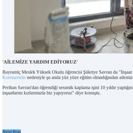
'AİLEMİZE YARDIM EDİYORUZ'
Bayramiç Meslek Yüksek Okulu öğrencisi Şükriye Savran da "İnşaat iş
Koronavirüs
nedeniyle şu anda yüz yüze eğitim olmadığından ailemize 
Perihan Savran'dan öğrendiği seramik kaplama işini 10 yıldır yapt
inşaatlarını kızlarımızla biz yapıyoruz" diye konuştu.
Next Post