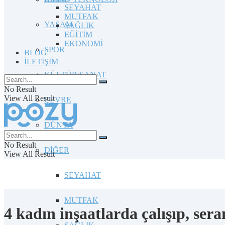
SEYAHAT
MUTFAK
YAŞAM
SAĞLIK
EĞİTİM
EKONOMİ
SPOR
BLOG
İLETİŞİM
KÜLTÜR/SANAT
No Result
View All Result
ÇEVRE
DÜNYA
No Result
DİĞER
View All Result
SEYAHAT
MUTFAK
4 kadın inşaatlarda çalışıp, ser