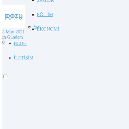
SAĞLIK
EĞİTİM
by
Pozy
EKONOMİ
8 Mart 2021
in
Gündem
0
BLOG
İLETİŞİM