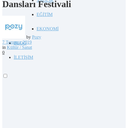
SAĞLIK
Dansları Festivali
EĞİTİM
EKONOMİ
by
Pozy
7 Temmuz 2019
BLOG
in
Kültür / Sanat
0
İLETİŞİM