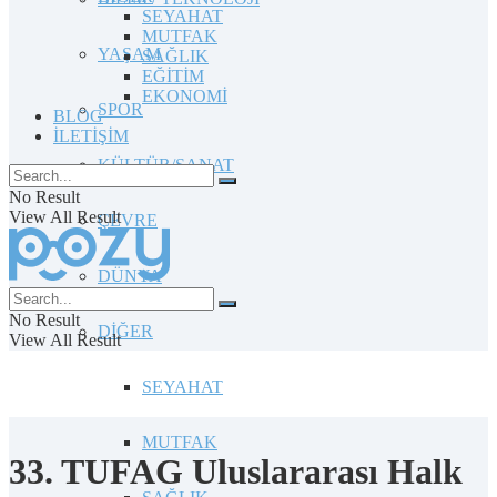
SEYAHAT
MUTFAK
YAŞAM
SAĞLIK
EĞİTİM
EKONOMİ
SPOR
BLOG
İLETİŞİM
KÜLTÜR/SANAT
No Result
View All Result
ÇEVRE
DÜNYA
No Result
DİĞER
View All Result
SEYAHAT
MUTFAK
33. TUFAG Uluslararası Halk