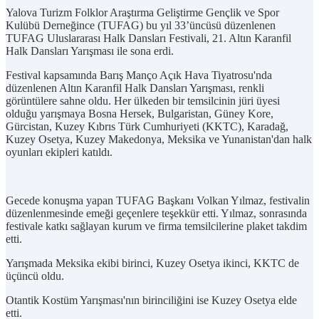
Yalova Turizm Folklor Araştırma Geliştirme Gençlik ve Spor
Kulübü Derneğince (TUFAG) bu yıl 33’üncüsü düzenlenen
TUFAG Uluslararası Halk Dansları Festivali, 21. Altın Karanfil
Halk Dansları Yarışması ile sona erdi.
Festival kapsamında Barış Manço Açık Hava Tiyatrosu'nda
düzenlenen Altın Karanfil Halk Dansları Yarışması, renkli
görüntülere sahne oldu. Her ülkeden bir temsilcinin jüri üyesi
olduğu yarışmaya Bosna Hersek, Bulgaristan, Güney Kore,
Gürcistan, Kuzey Kıbrıs Türk Cumhuriyeti (KKTC), Karadağ,
Kuzey Osetya, Kuzey Makedonya, Meksika ve Yunanistan'dan halk
oyunları ekipleri katıldı.
Gecede konuşma yapan TUFAG Başkanı Volkan Yılmaz, festivalin
düzenlenmesinde emeği geçenlere teşekkür etti. Yılmaz, sonrasında
festivale katkı sağlayan kurum ve firma temsilcilerine plaket takdim
etti.
Yarışmada Meksika ekibi birinci, Kuzey Osetya ikinci, KKTC de
üçüncü oldu.
Otantik Kostüm Yarışması'nın birinciliğini ise Kuzey Osetya elde
etti.