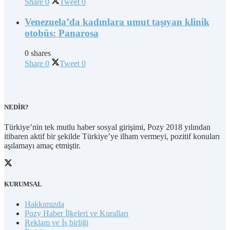
Share
0
Tweet
0
Venezuela’da kadınlara umut taşıyan klinik
otobüs: Panarosa
0 shares
Share
0
Tweet
0
NEDİR?
Türkiye’nin tek mutlu haber sosyal girişimi, Pozy 2018 yılından
itibaren aktif bir şekilde Türkiye’ye ilham vermeyi, pozitif konuları
aşılamayı amaç etmiştir.
KURUMSAL
Hakkımızda
Pozy Haber İlkeleri ve Kuralları
Reklam ve İş birliği