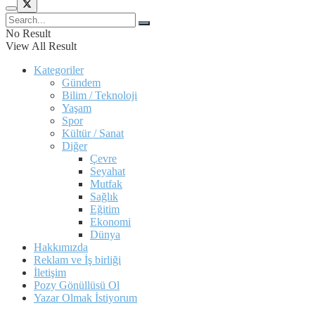
No Result
View All Result
Kategoriler
Gündem
Bilim / Teknoloji
Yaşam
Spor
Kültür / Sanat
Diğer
Çevre
Seyahat
Mutfak
Sağlık
Eğitim
Ekonomi
Dünya
Hakkımızda
Reklam ve İş birliği
İletişim
Pozy Gönüllüsü Ol
Yazar Olmak İstiyorum