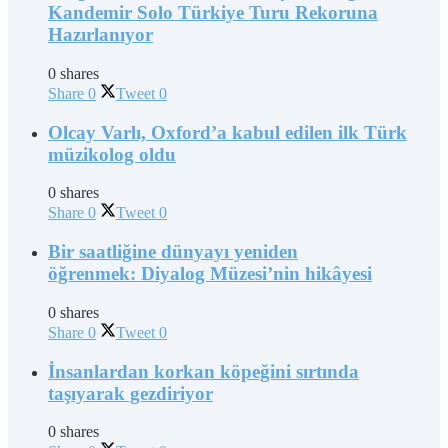
Kandemir Solo Türkiye Turu Rekoruna
Hazırlanıyor
0 shares
Share
0
Tweet
0
Olcay Varlı, Oxford’a kabul edilen ilk Türk
müzikolog oldu
0 shares
Share
0
Tweet
0
Bir saatliğine dünyayı yeniden
öğrenmek: Diyalog Müzesi’nin hikâyesi
0 shares
Share
0
Tweet
0
İnsanlardan korkan köpeğini sırtında
taşıyarak gezdiriyor
0 shares