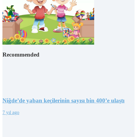
Recommended
Niğde’de yaban keçilerinin sayısı bin 400’e ulaştı
7 yıl ago