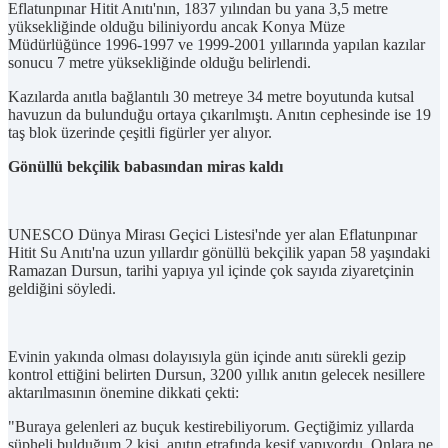
Eflatunpınar Hitit Anıtı'nın, 1837 yılından bu yana 3,5 metre
yüksekliğinde olduğu biliniyordu ancak Konya Müze
Müdürlüğünce 1996-1997 ve 1999-2001 yıllarında yapılan kazılar
sonucu 7 metre yüksekliğinde olduğu belirlendi.
Kazılarda anıtla bağlantılı 30 metreye 34 metre boyutunda kutsal
havuzun da bulunduğu ortaya çıkarılmıştı. Anıtın cephesinde ise 19
taş blok üzerinde çeşitli figürler yer alıyor.
Gönüllü bekçilik babasından miras kaldı
UNESCO Dünya Mirası Geçici Listesi'nde yer alan Eflatunpınar
Hitit Su Anıtı'na uzun yıllardır gönüllü bekçilik yapan 58 yaşındaki
Ramazan Dursun, tarihi yapıya yıl içinde çok sayıda ziyaretçinin
geldiğini söyledi.
Evinin yakında olması dolayısıyla gün içinde anıtı sürekli gezip
kontrol ettiğini belirten Dursun, 3200 yıllık anıtın gelecek nesillere
aktarılmasının önemine dikkati çekti:
"Buraya gelenleri az buçuk kestirebiliyorum. Geçtiğimiz yıllarda
şüpheli bulduğum 2 kişi, anıtın etrafında keşif yapıyordu. Onlara ne