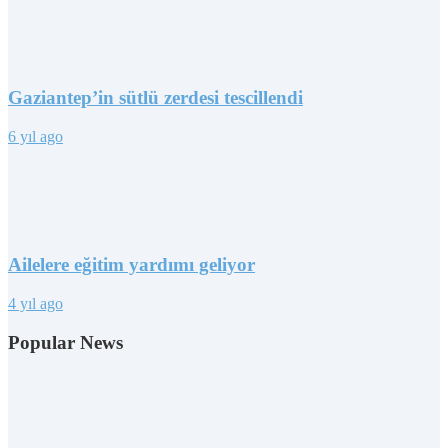
Gaziantep’in sütlü zerdesi tescillendi
6 yıl ago
Ailelere eğitim yardımı geliyor
4 yıl ago
Popular News