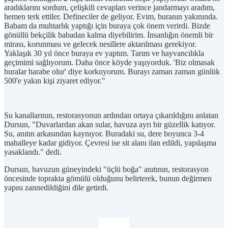
aradıklarını sordum, çelişkili cevapları verince jandarmayı aradım,
hemen terk ettiler. Defineciler de geliyor. Evim, buranın yakınında.
Babam da muhtarlık yaptığı için buraya çok önem verirdi. Bizde
gönüllü bekçilik babadan kalma diyebilirim. İnsanlığın önemli bir
mirası, korunması ve gelecek nesillere aktarılması gerekiyor.
Yaklaşık 30 yıl önce buraya ev yaptım. Tarım ve hayvancılıkla
geçimimi sağlıyorum. Daha önce köyde yaşıyorduk. 'Biz olmasak
buralar harabe olur' diye korkuyorum. Burayı zaman zaman günlük
500'e yakın kişi ziyaret ediyor."
Su kanallarının, restorasyonun ardından ortaya çıkarıldığını anlatan
Dursun, "Duvarlardan akan sular, havuza ayrı bir güzellik katıyor.
Su, anıtın arkasından kaynıyor. Buradaki su, dere boyunca 3-4
mahalleye kadar gidiyor. Çevresi ise sit alanı ilan edildi, yapılaşma
yasaklandı." dedi.
Dursun, havuzun güneyindeki "üçlü boğa" anıtının, restorasyon
öncesinde toprakta gömülü olduğunu belirterek, bunun değirmen
yapısı zannedildiğini dile getirdi.