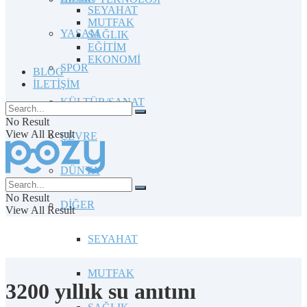
SEYAHAT
MUTFAK
YAŞAM
SAĞLIK
EĞİTİM
EKONOMİ
SPOR
BLOG
İLETİŞİM
KÜLTÜR/SANAT
No Result
View All Result
ÇEVRE
DÜNYA
No Result
DİĞER
View All Result
SEYAHAT
MUTFAK
3200 yıllık su anıtını