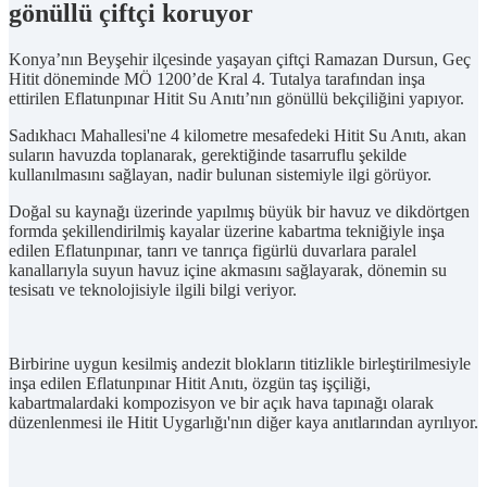
gönüllü çiftçi koruyor
Konya’nın Beyşehir ilçesinde yaşayan çiftçi Ramazan Dursun, Geç
Hitit döneminde MÖ 1200’de Kral 4. Tutalya tarafından inşa
ettirilen Eflatunpınar Hitit Su Anıtı’nın gönüllü bekçiliğini yapıyor.
Sadıkhacı Mahallesi'ne 4 kilometre mesafedeki Hitit Su Anıtı, akan
suların havuzda toplanarak, gerektiğinde tasarruflu şekilde
kullanılmasını sağlayan, nadir bulunan sistemiyle ilgi görüyor.
Doğal su kaynağı üzerinde yapılmış büyük bir havuz ve dikdörtgen
formda şekillendirilmiş kayalar üzerine kabartma tekniğiyle inşa
edilen Eflatunpınar, tanrı ve tanrıça figürlü duvarlara paralel
kanallarıyla suyun havuz içine akmasını sağlayarak, dönemin su
tesisatı ve teknolojisiyle ilgili bilgi veriyor.
Birbirine uygun kesilmiş andezit blokların titizlikle birleştirilmesiyle
inşa edilen Eflatunpınar Hitit Anıtı, özgün taş işçiliği,
kabartmalardaki kompozisyon ve bir açık hava tapınağı olarak
düzenlenmesi ile Hitit Uygarlığı'nın diğer kaya anıtlarından ayrılıyor.