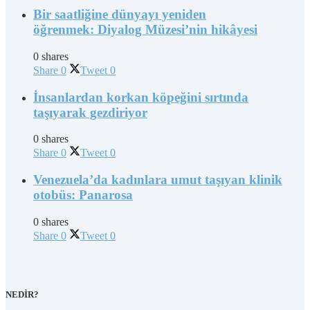
Bir saatliğine dünyayı yeniden
öğrenmek: Diyalog Müzesi’nin hikâyesi
0 shares
Share
0
Tweet
0
İnsanlardan korkan köpeğini sırtında
taşıyarak gezdiriyor
0 shares
Share
0
Tweet
0
Venezuela’da kadınlara umut taşıyan klinik
otobüs: Panarosa
0 shares
Share
0
Tweet
0
NEDİR?