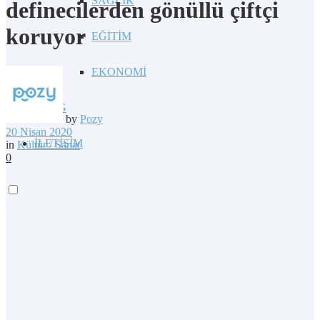
SAĞLIK
definecilerden gönüllü çiftçi
koruyor
EĞİTİM
EKONOMİ
BLOG
by
Pozy
20 Nisan 2020
İLETİŞİM
in
Kültür / Sanat
0