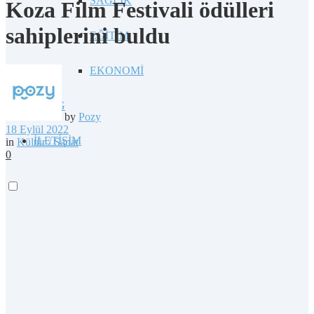
SAĞLIK
Koza Film Festivali ödülleri
sahiplerini buldu
EĞİTİM
EKONOMİ
BLOG
by
Pozy
18 Eylül 2022
İLETİŞİM
in
Kültür / Sanat
0