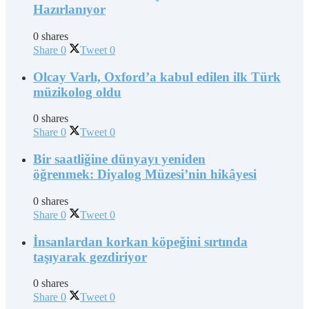
Hazırlanıyor
0 shares
Share
0
Tweet
0
Olcay Varlı, Oxford’a kabul edilen ilk Türk
müzikolog oldu
0 shares
Share
0
Tweet
0
Bir saatliğine dünyayı yeniden
öğrenmek: Diyalog Müzesi’nin hikâyesi
0 shares
Share
0
Tweet
0
İnsanlardan korkan köpeğini sırtında
taşıyarak gezdiriyor
0 shares
Share
0
Tweet
0