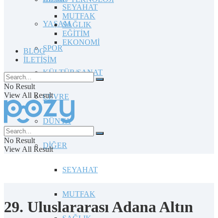
SEYAHAT
MUTFAK
YAŞAM
SAĞLIK
EĞİTİM
EKONOMİ
SPOR
BLOG
İLETİŞİM
KÜLTÜR/SANAT
No Result
View All Result
ÇEVRE
DÜNYA
No Result
DİĞER
View All Result
SEYAHAT
MUTFAK
29. Uluslararası Adana Altın