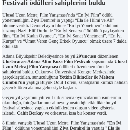
Festivali ödülleri sahiplerini buldu
Ulusal Uzun Metraj Film Yarışması’nda “En İyi Film” ödülü
yönetmenliğini Ziya Demirel’in yaptığı “Ela ile Hilmi ve Ali”
filmine verildi. Demirel aynı filmle “En İyi Yönetmen” ödülünü
kazanıp Nazlı Elif Durlu ile “En İyi Senaryo” ödülünü paylaşırken
film, “En İyi Kadın Oyuncu”, “En İyi Sanat Yönetmeni”, “En İyi
Kurgu” ve “Umut Veren Genç Erkek Oyuncu” olmak üzere 7 dalda
ödül aldı
Adana Büyükşehir Belediyesince bu yıl
29'uncusu
düzenlenen
Uluslararası Adana Altın Koza Film Festivali
kapsamında
Ulusal
Uzun Metraj Film Yarışması
ödülleri düzenlenen törenle
sahiplerini buldu. Çukurova Üniversitesi Kongre Merkezi'nde
gerçekleştirilen, sunuculuğunu
Yetkin Dikinciler
ile
Meltem
Cumbul’un
yaptığı Büyük Ödül Töreni, sanatçıların kırmızı halıdan
geçerek tören alanına gelmesiyle başladı.
Geçen yıl yaşamını yitiren Türk sinema oyuncularının isimlerinin
okunduğu, fotoğraflarının sahneye yansıtıldığı etkinlikte bu yıl
festival süresince yapılan etkinliklerden oluşan video gösterisi
izlendi,
Cahit Berkay
ve orkestrası kısa bir konser verdi.
8 filmin yarıştığı Ulusal Uzun Metraj Film Yarışması'nda
"En İyi
Film"
ödülüne yönetmenliğini
Ziya Demirel'in
yaptığı
"Ela ile