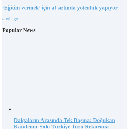
‘Eğitim vermek’ için at sırtında yolculuk yapıyor
4 yıl ago
Popular News
Dalgaların Arasında Tek Başına: Doğukan
Kandemir Solo Türkiye Turu Rekoruna