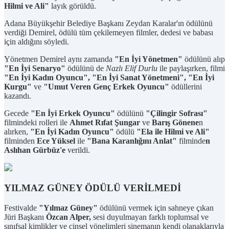
Hilmi ve Ali"
layık görüldü.
Adana Büyükşehir Belediye Başkanı Zeydan Karalar'ın ödülünü
verdiği Demirel, ödülü tüm çekilemeyen filmler, dedesi ve babası
için aldığını söyledi.
Yönetmen Demirel aynı zamanda
"En İyi Yönetmen"
ödülünü alıp
"En İyi Senaryo"
ödülünü de
Nazlı Elif Durlu
ile paylaşırken, filmi
"En İyi Kadın Oyuncu", "En İyi Sanat Yönetmeni", "En İyi
Kurgu"
ve
"Umut Veren Genç Erkek Oyuncu"
ödüllerini
kazandı.
Gecede
"En İyi Erkek Oyuncu"
ödülünü
"Çilingir Sofrası"
filmindeki rolleri ile
Ahmet Rıfat Şungar
ve
Barış Gönene
n
alırken,
"En İyi Kadın Oyuncu"
ödülü
"Ela ile Hilmi ve Ali"
filminden
Ece Yüksel
ile
"Bana Karanlığını Anlat"
filminde
n
Aslıhan Gürbüz'e
verildi.
YILMAZ GÜNEY ÖDÜLÜ VERİLMEDİ
Festivalde
"Yılmaz Güney"
ödülünü vermek için sahneye çıkan
Jüri Başkanı
Özcan Alper,
sesi duyulmayan farklı toplumsal ve
sınıfsal kimlikler ve cinsel yönelimleri sinemanın kendi olanaklarıyla