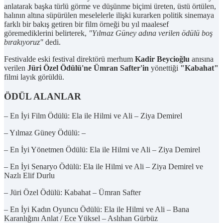
anlatarak başka türlü görme ve düşünme biçimi üreten, üstü örtülen,
halının altına süpürülen meselelerle ilişki kurarken politik sinemaya
farklı bir bakış getiren bir film örneği bu yıl maalesef
göremediklerini belirterek,
"Yılmaz Güney adına verilen ödülü boş
bırakıyoruz"
dedi.
Festivalde eski festival direktörü merhum
Kadir Beycioğlu
anısına
verilen
Jüri Özel Ödülü'ne Ümran Safter'in
yönettiği
"Kabahat"
filmi layık görüldü.
ÖDÜL ALANLAR
– En İyi Film Ödülü: Ela ile Hilmi ve Ali – Ziya Demirel
– Yılmaz Güney Ödülü: –
– En İyi Yönetmen Ödülü: Ela ile Hilmi ve Ali – Ziya Demirel
– En İyi Senaryo Ödülü: Ela ile Hilmi ve Ali – Ziya Demirel ve
Nazlı Elif Durlu
– Jüri Özel Ödülü: Kabahat – Ümran Safter
– En İyi Kadın Oyuncu Ödülü: Ela ile Hilmi ve Ali – Bana
Karanlığını Anlat / Ece Yüksel – Aslıhan Gürbüz