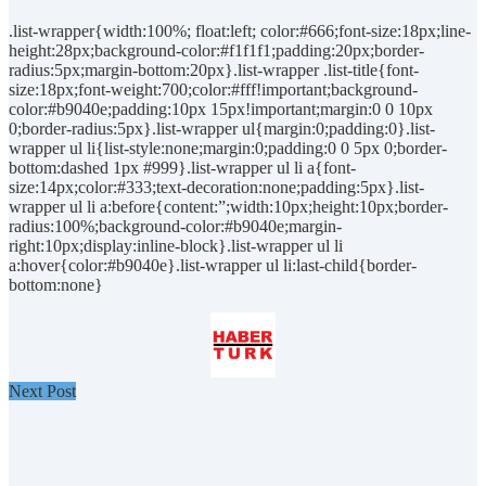
.list-wrapper{width:100%; float:left; color:#666;font-size:18px;line-
height:28px;background-color:#f1f1f1;padding:20px;border-
radius:5px;margin-bottom:20px}.list-wrapper .list-title{font-
size:18px;font-weight:700;color:#fff!important;background-
color:#b9040e;padding:10px 15px!important;margin:0 0 10px
0;border-radius:5px}.list-wrapper ul{margin:0;padding:0}.list-
wrapper ul li{list-style:none;margin:0;padding:0 0 5px 0;border-
bottom:dashed 1px #999}.list-wrapper ul li a{font-
size:14px;color:#333;text-decoration:none;padding:5px}.list-
wrapper ul li a:before{content:”;width:10px;height:10px;border-
radius:100%;background-color:#b9040e;margin-
right:10px;display:inline-block}.list-wrapper ul li
a:hover{color:#b9040e}.list-wrapper ul li:last-child{border-
bottom:none}
Next Post