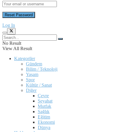
Log In
No Result
View All Result
Kategoriler
Gündem
Bilim / Teknoloji
Yaşam
Spor
Kültür / Sanat
Diğer
Çevre
Seyahat
Mutfak
Sağlık
Eğitim
Ekonomi
Dünya