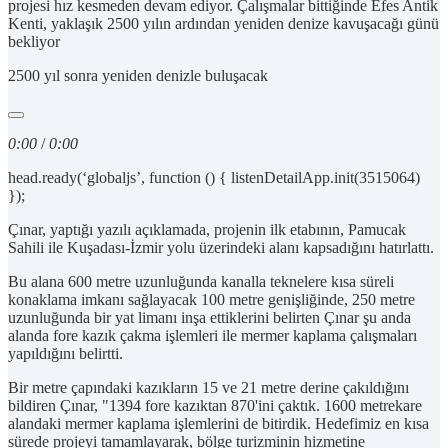
projesi hız kesmeden devam ediyor. Çalışmalar bittiğinde Efes Antik
Kenti, yaklaşık 2500 yılın ardından yeniden denize kavuşacağı günü
bekliyor
2500 yıl sonra yeniden denizle buluşacak
0:00
/
0:00
head.ready(‘globaljs’, function () { listenDetailApp.init(3515064)
});
Çınar, yaptığı yazılı açıklamada, projenin ilk etabının, Pamucak
Sahili ile Kuşadası-İzmir yolu üzerindeki alanı kapsadığını hatırlattı.
Bu alana 600 metre uzunluğunda kanalla teknelere kısa süreli
konaklama imkanı sağlayacak 100 metre genişliğinde, 250 metre
uzunluğunda bir yat limanı inşa ettiklerini belirten Çınar şu anda
alanda fore kazık çakma işlemleri ile mermer kaplama çalışmaları
yapıldığını belirtti.
Bir metre çapındaki kazıkların 15 ve 21 metre derine çakıldığını
bildiren Çınar, "1394 fore kazıktan 870'ini çaktık. 1600 metrekare
alandaki mermer kaplama işlemlerini de bitirdik. Hedefimiz en kısa
sürede projeyi tamamlayarak, bölge turizminin hizmetine