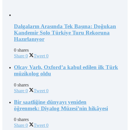
Dalgaların Arasında Tek Başına: Doğukan
Kandemir Solo Türkiye Turu Rekoruna
Hazırlanıyor
0 shares
Share
0
Tweet
0
Olcay Varlı, Oxford’a kabul edilen ilk Türk
müzikolog oldu
0 shares
Share
0
Tweet
0
Bir saatliğine dünyayı yeniden
öğrenmek: Diyalog Müzesi’nin hikâyesi
0 shares
Share
0
Tweet
0