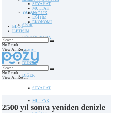
SEYAHAT
MUTFAK
YAŞAM
SAĞLIK
EĞİTİM
EKONOMİ
SPOR
BLOG
İLETİŞİM
KÜLTÜR/SANAT
No Result
View All Result
ÇEVRE
DÜNYA
No Result
DİĞER
View All Result
SEYAHAT
MUTFAK
2500 yıl sonra yeniden denizle