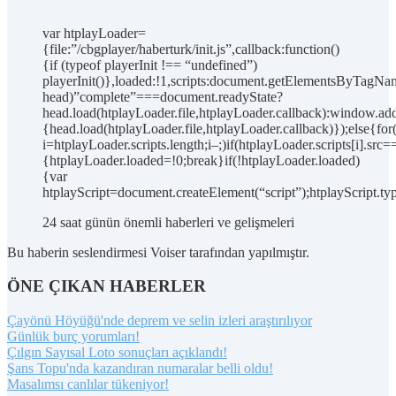
var htplayLoader=
{file:”/cbgplayer/haberturk/init.js”,callback:function()
{if (typeof playerInit !== “undefined”)
playerInit()},loaded:!1,scripts:document.getElementsByTagNam
head)”complete”===document.readyState?
head.load(htplayLoader.file,htplayLoader.callback):window.add
{head.load(htplayLoader.file,htplayLoader.callback)});else{for
i=htplayLoader.scripts.length;i–;)if(htplayLoader.scripts[i].src=
{htplayLoader.loaded=!0;break}if(!htplayLoader.loaded)
{var
htplayScript=document.createElement(“script”);htplayScript.typ
24 saat günün önemli haberleri ve gelişmeleri
Bu haberin seslendirmesi Voiser tarafından yapılmıştır.
ÖNE ÇIKAN HABERLER
Çayönü Höyüğü'nde deprem ve selin izleri araştırılıyor
Günlük burç yorumları!
Çılgın Sayısal Loto sonuçları açıklandı!
Şans Topu'nda kazandıran numaralar belli oldu!
Masalımsı canlılar tükeniyor!