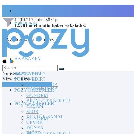
İletişim
1.119.515
haber süzüp,
Hakkımızda
12.781
adet
mutlu haber
yakaladık!
8 Ağustos 2026 / Cumartesi
ANASAYFA
No Result
POZY NEDİR?
ANASAYFA
View All Result
POZY NEDİR?
TOPLULUĞA KATILIN
HAKKIMIZDA
HAKKIMIZDA
POZY HABERLER
GÜNDEM
BİLİM / TEKNOLOJİ
POZY HABERLER
YAŞAM
SPOR
KÜLTÜR/SANAT
GÜNDEM
ÇEVRE
DÜNYA
DİĞER
BİLİM / TEKNOLOJİ