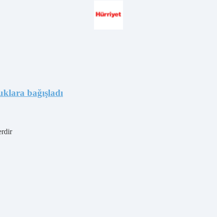
uklara bağışladı
erdir