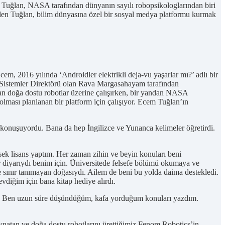
em Tuğlan, NASA tarafından dünyanın sayılı robopsikologlarından biri
 eden Tuğlan, bilim dünyasına özel bir sosyal medya platformu kurmak
, 2016 yılında ‘Androidler elektrikli deja-vu yaşarlar mı?’ adlı bir
Sistemler Direktörü olan Rava Margasahayam tarafından
an doğa dostu robotlar üzerine çalışırken, bir yandan NASA
 olması planlanan bir platform için çalışıyor. Ecem Tuğlan’ın
onuşuyordu. Bana da hep İngilizce ve Yunanca kelimeler öğretirdi.
sek lisans yaptım. Her zaman zihin ve beyin konuları beni
ar diyarıydı benim için. Üniversitede felsefe bölümü okumaya ve
e sınır tanımayan doğasıydı. Ailem de beni bu yolda daima destekledi.
vdiğim için bana kitap hediye alırdı.
. Ben uzun süre düşündüğüm, kafa yorduğum konuları yazdım.
ynatan ve doğa dostu robotlarını ürettiğimiz Fenom Robotics’in