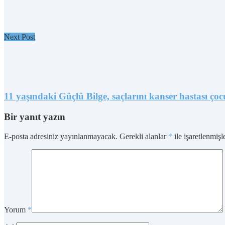
Next Post
11 yaşındaki Güçlü Bilge, saçlarını kanser hastası çoc
Bir yanıt yazın
E-posta adresiniz yayınlanmayacak.
Gerekli alanlar
*
ile işaretlenmişl
Yorum
*