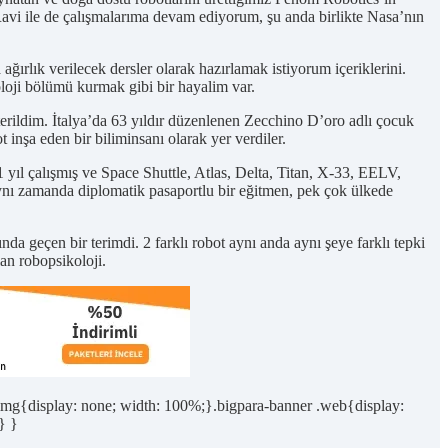
Ravi ile de çalışmalarıma devam ediyorum, şu anda birlikte Nasa’nın
ğırlık verilecek dersler olarak hazırlamak istiyorum içeriklerini.
loji bölümü kurmak gibi bir hayalim var.
rildim. İtalya’da 63 yıldır düzenlenen Zecchino D’oro adlı çocuk
nşa eden bir biliminsanı olarak yer verdiler.
ıl çalışmış ve Space Shuttle, Atlas, Delta, Titan, X-33, EELV,
 zamanda diplomatik pasaportlu bir eğitmen, pek çok ülkede
nda geçen bir terimdi. 2 farklı robot aynı anda aynı şeye farklı tepki
lan robopsikoloji.
r img{display: none; width: 100%;}.bigpara-banner .web{display:
} }