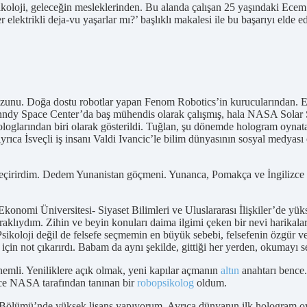
psikoloji, geleceğin mesleklerinden. Bu alanda çalışan 25 yaşındaki Ec
elektrikli deja-vu yaşarlar mı?’ başlıklı makalesi ile bu başarıyı elde
unu. Doğa dostu robotlar yapan Fenom Robotics’in kurucularından. Ecem
ndy Space Center’da baş mühendis olarak çalışmış, hala NASA Solar 
ologlarından biri olarak gösterildi. Tuğlan, şu dönemde hologram oynat
yrıca İsveçli iş insanı Valdi Ivancic’le bilim dünyasının sosyal medyası
eçirirdim. Dedem Yunanistan göçmeni. Yunanca, Pomakça ve İngilizce k
nomi Üniversitesi- Siyaset Bilimleri ve Uluslararası İlişkiler’de yük
raklıydım. Zihin ve beyin konuları daima ilgimi çeken bir nevi harikal
Psikoloji değil de felsefe seçmemin en büyük sebebi, felsefenin özgür v
in not çıkarırdı. Babam da aynı şekilde, gittiği her yerden, okumayı se
emli. Yeniliklere açık olmak, yeni kapılar açmanın
altın
anahtarı bence
nce NASA tarafından tanınan bir
robopsikolog
oldum.
er Bölümü’nde yüksek lisans yapıyorum. Ayrıca dünyanın ilk hologram o