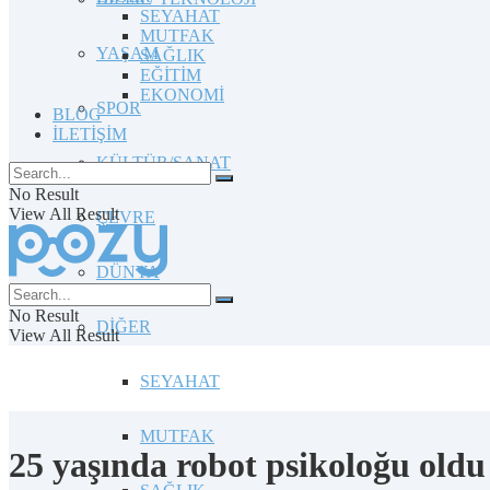
SEYAHAT
MUTFAK
YAŞAM
SAĞLIK
EĞİTİM
EKONOMİ
SPOR
BLOG
İLETİŞİM
KÜLTÜR/SANAT
No Result
View All Result
ÇEVRE
DÜNYA
No Result
DİĞER
View All Result
SEYAHAT
MUTFAK
25 yaşında robot psikoloğu oldu