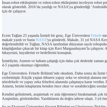
İnsan-robot etkileşimini ve robot-robot etkileşimini inceleyen robot 
olarak gösterildi. 2016’da yazdığı ve NASA’ya gönderdiği ‘Androidler 
için de çalışıyor.
Ecem Tuğlan 25 yaşında İzmirli bir genç. Ege Üniversitesi
Felsefe
mez
makale yazdı ve bunu
NASA
’ya gönderdi. Makale, 31 yıl NASA Ken
değerlendirildi ve Tuğlan, NASA tarafından dünyanın sayılı robopsik
kitaplığından çıkacak bir kitap için Ravi Margasahayam’la çalışıyor. A
hikayesini, hayallerini ve hedeflerini konuştuk.
İzmirliyim. Annem ve babam çalıştığı için daha çok dedemle zaman g
4-5 yaşında okumayı öğrendim.
Ege Üniversitesi- Felsefe Bölümü’nde okudum. Daha sonra da İzmir Eko
cezbetmiştir. Küçük yaştan itibaren yapay zeka ve nöroloji alanına me
nörofelsefe ve yapay zeka felsefesi alanında çalışmaya karar verdim. 
Annem, benim kitaplarımı benden önce okur ve sorabileceğim sorular iç
Kendini gelistirmek, araştırmak ve asla öğrenmeyi bırakmamak çok ön
Araştırdım, gözlemledim. Yazdıklarım da doğru adrese ulaştı. 3 yıl ö
Şu an Ekonomi Üniversitesi Siyaset Bilimleri ve Uluslararası İlişkil