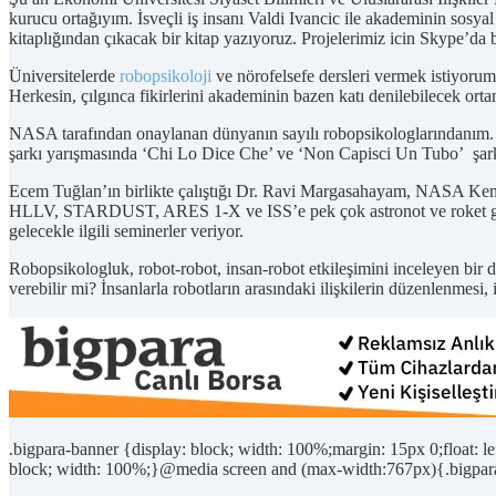
kurucu ortağıyım. İsveçli iş insanı Valdi Ivancic ile akademinin sosy
kitaplığından çıkacak bir kitap yazıyoruz. Projelerimiz icin Skype’da 
Üniversitelerde
robopsikoloji
ve nörofelsefe dersleri vermek istiyorum.
Herkesin, çılgınca fikirlerini akademinin bazen katı denilebilecek o
NASA tarafından onaylanan dünyanın sayılı robopsikologlarındanım. İ
şarkı yarışmasında ‘Chi Lo Dice Che’ ve ‘Non Capisci Un Tubo’ şarkıl
Ecem Tuğlan’ın birlikte çalıştığı Dr. Ravi Margasahayam, NASA Kenne
HLLV, STARDUST, ARES 1-X ve ISS’e pek çok astronot ve roket gönd
gelecekle ilgili seminerler veriyor.
Robopsikologluk, robot-robot, insan-robot etkileşimini inceleyen bir d
verebilir mi? İnsanlarla robotların arasındaki ilişkilerin düzenlenmesi, 
.bigpara-banner {display: block; width: 100%;margin: 15px 0;float: 
block; width: 100%;}@media screen and (max-width:767px){.bigpara-