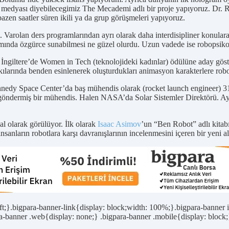
al medyası diyebilecegimiz The Mecademi adlı bir proje yapıyoruz. Dr. 
bazen saatler süren ikili ya da grup görüşmeleri yapıyoruz.
 Varolan ders programlarından ayrı olarak daha interdisipliner konulara a
rtamında özgürce sunabilmesi ne güzel olurdu. Uzun vadede ise robopsiko
ngiltere’de Women in Tech (teknolojideki kadınlar) ödülüne aday göste
arında benden esinlenerek oluşturdukları animasyon karakterlere robot i
dy Space Center’da baş mühendis olarak (rocket launch engineer) 31 y
ermiş bir mühendis. Halen NASA’da Solar Sistemler Direktörü. Aynı
al olarak görülüyor. İlk olarak
Isaac Asimov
’un “Ben Robot” adlı kitabı
insanların robotlara karşı davranışlarının incelenmesini içeren bir yeni a
left;}.bigpara-banner-link{display: block;width: 100%;}.bigpara-banne
banner .web{display: none;} .bigpara-banner .mobile{display: block;