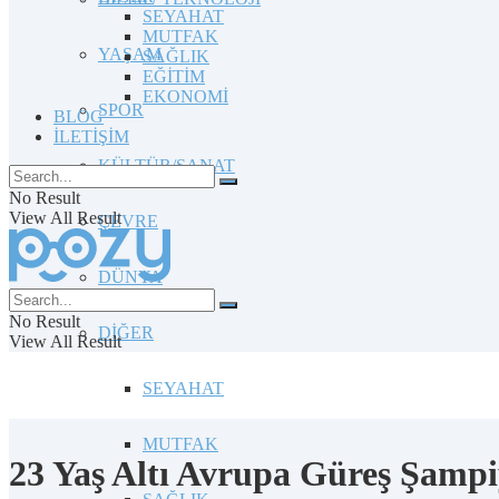
SEYAHAT
MUTFAK
YAŞAM
SAĞLIK
EĞİTİM
EKONOMİ
SPOR
BLOG
İLETİŞİM
KÜLTÜR/SANAT
No Result
View All Result
ÇEVRE
DÜNYA
No Result
DİĞER
View All Result
SEYAHAT
MUTFAK
23 Yaş Altı Avrupa Güreş Şamp