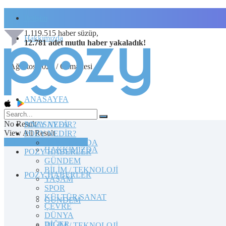
İletişim
1.119.515
haber süzüp,
Hakkımızda
12.781
adet
mutlu haber
yakaladık!
8 Ağustos 2026 / Cumartesi
ANASAYFA
No Result
POZY NEDİR?
ANASAYFA
View All Result
POZY NEDİR?
TOPLULUĞA KATILIN
HAKKIMIZDA
HAKKIMIZDA
POZY HABERLER
GÜNDEM
BİLİM / TEKNOLOJİ
POZY HABERLER
YAŞAM
SPOR
KÜLTÜR/SANAT
GÜNDEM
ÇEVRE
DÜNYA
DİĞER
BİLİM / TEKNOLOJİ