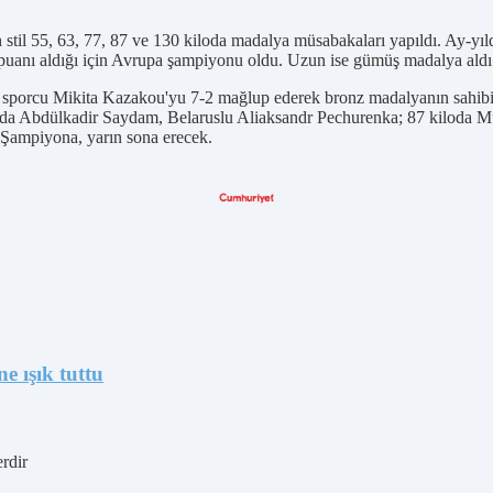
til 55, 63, 77, 87 ve 130 kiloda madalya müsabakaları yapıldı. Ay-yıld
on puanı aldığı için Avrupa şampiyonu oldu. Uzun ise gümüş madalya aldı
u sporcu Mikita Kazakou'yu 7-2 mağlup ederek bronz madalyanın sahibi 
iloda Abdülkadir Saydam, Belaruslu Aliaksandr Pechurenka; 87 kiloda Mu
. Şampiyona, yarın sona erecek.
e ışık tuttu
erdir