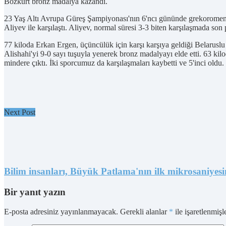
Bozkurt bronz madalya kazandı.
23 Yaş Altı Avrupa Güreş Şampiyonası'nın 6'ncı gününde grekoromen s
Aliyev ile karşılaştı. Aliyev, normal süresi 3-3 biten karşılaşmada s
77 kiloda Erkan Ergen, üçüncülük için karşı karşıya geldiği Belarusl
Alishahi'yi 9-0 sayı tuşuyla yenerek bronz madalyayı elde etti. 63 k
mindere çıktı. İki sporcumuz da karşılaşmaları kaybetti ve 5'inci oldu
Next Post
Bilim insanları, Büyük Patlama'nın ilk mikrosaniyesin
Bir yanıt yazın
E-posta adresiniz yayınlanmayacak.
Gerekli alanlar
*
ile işaretlenmişl