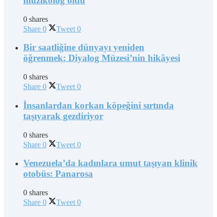
müzikolog oldu
0 shares
Share
0
Tweet
0
Bir saatliğine dünyayı yeniden
öğrenmek: Diyalog Müzesi’nin hikâyesi
0 shares
Share
0
Tweet
0
İnsanlardan korkan köpeğini sırtında
taşıyarak gezdiriyor
0 shares
Share
0
Tweet
0
Venezuela’da kadınlara umut taşıyan klinik
otobüs: Panarosa
0 shares
Share
0
Tweet
0