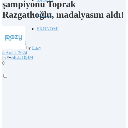
SAĞLIK
şampiyonu Toprak
Razgatlıoğlu, madalyasını aldı!
EĞİTİM
EKONOMİ
BLOG
by
Pozy
8 Aralık 2024
İLETİŞİM
in
Spor
0