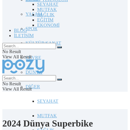
SEYAHAT
MUTFAK
YAŞAM
SAĞLIK
EĞİTİM
EKONOMİ
SPOR
BLOG
İLETİŞİM
KÜLTÜR/SANAT
No Result
View All Result
ÇEVRE
DÜNYA
No Result
DİĞER
View All Result
SEYAHAT
MUTFAK
2024 Dünya Superbike