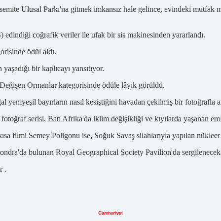
emite Ulusal Parkı'na gitmek imkansız hale gelince, evindeki mutfak ma
dindiği coğrafik veriler ile ufak bir sis makinesinden yararlandı.
risinde ödül aldı.
 yaşadığı bir kaplıcayı yansıtıyor.
eğişen Ormanlar kategorisinde ödüle lâyık görüldü.
l yemyeşil bayırların nasıl kesiştiğini havadan çekilmiş bir fotoğrafla a
fotoğraf serisi, Batı Afrika'da iklim değişikliği ve kıyılarda yaşanan er
sa filmi Semey Poligonu ise, Soğuk Savaş silahlarıyla yapılan nükleer de
 Londra'da bulunan Royal Geographical Society Pavilion'da sergilenecek
r .