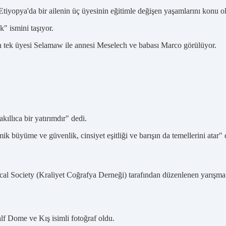
Etiyopya'da bir ailenin üç üyesinin eğitimle değişen yaşamlarını konu ola
k" ismini taşıyor.
den tek üyesi Selamaw ile annesi Meselech ve babası Marco görülüyor.
llıca bir yatırımdır" dedi.
ik büyüme ve güvenlik, cinsiyet eşitliği ve barışın da temellerini atar"
al Society (Kraliyet Coğrafya Derneği) tarafından düzenlenen yarışma
f Dome ve Kış isimli fotoğraf oldu.