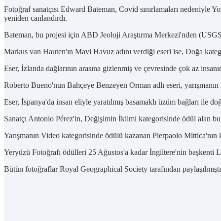
Fotoğraf sanatçısı Edward Bateman, Covid sınırlamaları nedeniyle Yos
yeniden canlandırdı.
Bateman, bu projesi için ABD Jeoloji Araştırma Merkezi'nden (USGS) e
Markus van Hauten'ın Mavi Havuz adını verdiği eseri ise, Doğa katego
Eser, İzlanda dağlarının arasına gizlenmiş ve çevresinde çok az insanın
Roberto Bueno'nun Bahçeye Benzeyen Orman adlı eseri, yarışmanın D
Eser, İspanya'da insan eliyle yaratılmış basamaklı üzüm bağları ile doğa
Sanatçı Antonio Pérez'in, Değişimin İklimi kategorisinde ödül alan bu 
Yarışmanın Video kategorisinde ödülü kazanan Pierpaolo Mittica'nın kı
Yeryüzü Fotoğrafı ödülleri 25 Ağustos'a kadar İngiltere'nin başkenti
Bütün fotoğraflar Royal Geographical Society tarafından paylaşılmıştı