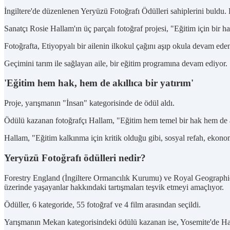
İngiltere'de düzenlenen Yeryüzü Fotoğrafı Ödülleri sahiplerini buldu. 
Sanatçı Rosie Hallam'ın üç parçalı fotoğraf projesi, "Eğitim için bir ha
Fotoğrafta, Etiyopyalı bir ailenin ilkokul çağını aşıp okula devam e
Geçimini tarım ile sağlayan aile, bir eğitim programına devam ediyor.
'Eğitim hem hak, hem de akıllıca bir yatırım'
Proje, yarışmanın "İnsan" kategorisinde de ödül aldı.
Ödülü kazanan fotoğrafçı Hallam, "Eğitim hem temel bir hak hem de akı
Hallam, "Eğitim kalkınma için kritik olduğu gibi, sosyal refah, ekonom
Yeryüzü Fotoğrafı ödülleri nedir?
Forestry England (İngiltere Ormancılık Kurumu) ve Royal Geographic
üzerinde yaşayanlar hakkındaki tartışmaları teşvik etmeyi amaçlıyor.
Ödüller, 6 kategoride, 55 fotoğraf ve 4 film arasından seçildi.
Yarışmanın Mekan kategorisindeki ödülü kazanan ise, Yosemite'de Hal