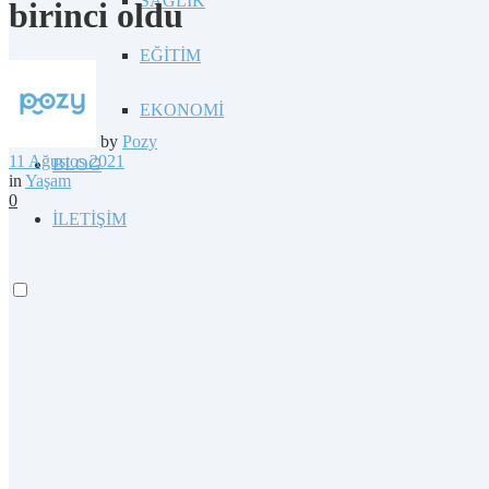
SAĞLIK
birinci oldu
EĞİTİM
EKONOMİ
by
Pozy
11 Ağustos 2021
BLOG
in
Yaşam
0
İLETİŞİM