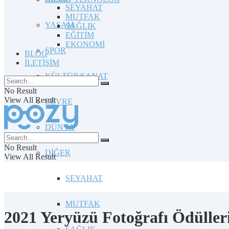
SEYAHAT
MUTFAK
YAŞAM
SAĞLIK
EĞİTİM
EKONOMİ
SPOR
BLOG
İLETİŞİM
KÜLTÜR/SANAT
No Result
View All Result
ÇEVRE
DÜNYA
No Result
DİĞER
View All Result
SEYAHAT
MUTFAK
2021 Yeryüzü Fotoğrafı Ödülleri 