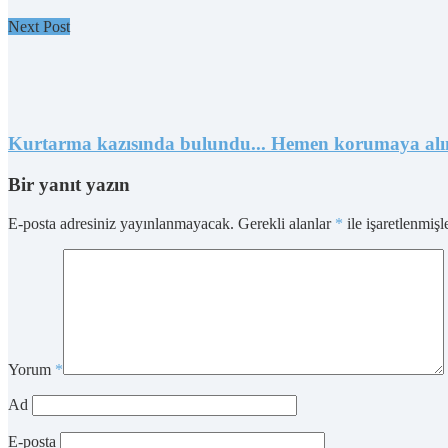
Next Post
Kurtarma kazısında bulundu... Hemen korumaya alı
Bir yanıt yazın
E-posta adresiniz yayınlanmayacak.
Gerekli alanlar
*
ile işaretlenmişl
Yorum
*
Ad
E-posta