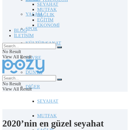
SEYAHAT
MUTFAK
YAŞAM
SAĞLIK
EĞİTİM
EKONOMİ
SPOR
BLOG
İLETİŞİM
KÜLTÜR/SANAT
No Result
View All Result
ÇEVRE
DÜNYA
No Result
DİĞER
View All Result
SEYAHAT
MUTFAK
2020’nin en güzel seyahat