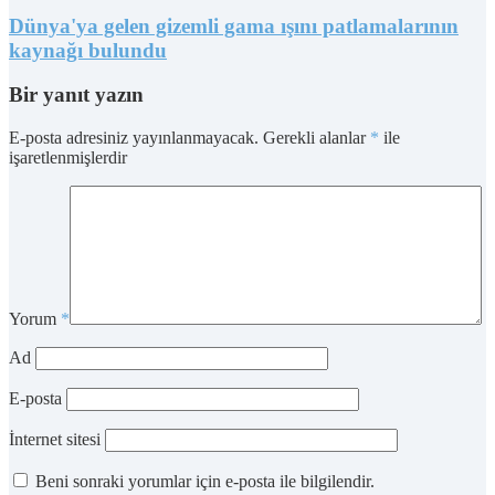
Dünya'ya gelen gizemli gama ışını patlamalarının
kaynağı bulundu
Bir yanıt yazın
E-posta adresiniz yayınlanmayacak.
Gerekli alanlar
*
ile
işaretlenmişlerdir
Yorum
*
Ad
E-posta
İnternet sitesi
Beni sonraki yorumlar için e-posta ile bilgilendir.