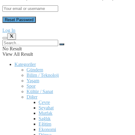
Log In
No Result
View All Result
Kategoriler
Gündem
Bilim / Teknoloji
Yaşam
Spor
Kültür / Sanat
Diğer
Çevre
Seyahat
Mutfak
Sağlık
Eğitim
Ekonomi
Dünya