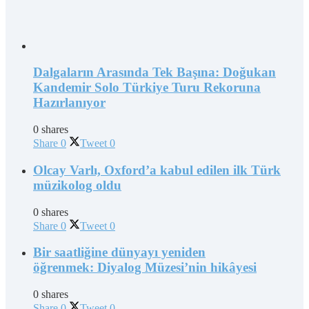
Dalgaların Arasında Tek Başına: Doğukan
Kandemir Solo Türkiye Turu Rekoruna
Hazırlanıyor
0 shares
Share
0
Tweet
0
Olcay Varlı, Oxford’a kabul edilen ilk Türk
müzikolog oldu
0 shares
Share
0
Tweet
0
Bir saatliğine dünyayı yeniden
öğrenmek: Diyalog Müzesi’nin hikâyesi
0 shares
Share
0
Tweet
0