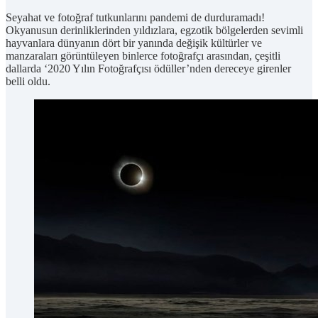
Seyahat ve fotoğraf tutkunlarını pandemi de durduramadı!
Okyanusun derinliklerinden yıldızlara, egzotik bölgelerden sevimli
hayvanlara dünyanın dört bir yanında değişik kültürler ve
manzaraları görüntüleyen binlerce fotoğrafçı arasından, çeşitli
dallarda ‘2020 Yılın Fotoğrafçısı ödüller’nden dereceye girenler
belli oldu.