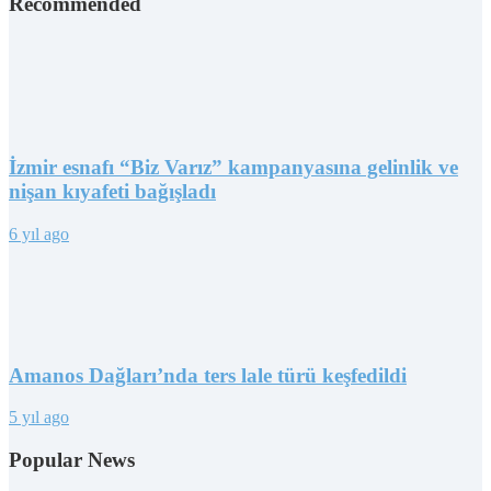
Recommended
İzmir esnafı “Biz Varız” kampanyasına gelinlik ve
nişan kıyafeti bağışladı
6 yıl ago
Amanos Dağları’nda ters lale türü keşfedildi
5 yıl ago
Popular News