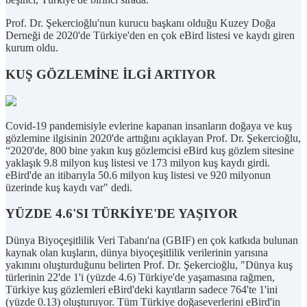
Prof. Dr. Şekercioğlu'nun kurucu başkanı olduğu Kuzey Doğa
Derneği de 2020'de Türkiye'den en çok eBird listesi ve kaydı giren
kurum oldu.
KUŞ GÖZLEMİNE İLGİ ARTIYOR
Covid-19 pandemisiyle evlerine kapanan insanların doğaya ve kuş
gözlemine ilgisinin 2020'de arttığını açıklayan Prof. Dr. Şekercioğlu,
“2020'de, 800 bine yakın kuş gözlemcisi eBird kuş gözlem sitesine
yaklaşık 9.8 milyon kuş listesi ve 173 milyon kuş kaydı girdi.
eBird'de an itibarıyla 50.6 milyon kuş listesi ve 920 milyonun
üzerinde kuş kaydı var" dedi.
YÜZDE 4.6'SI TÜRKİYE'DE YAŞIYOR
Dünya Biyoçeşitlilik Veri Tabanı'na (GBIF) en çok katkıda bulunan
kaynak olan kuşların, dünya biyoçeşitlilik verilerinin yarısına
yakınını oluşturduğunu belirten Prof. Dr. Şekercioğlu, "Dünya kuş
türlerinin 22'de 1'i (yüzde 4.6) Türkiye'de yaşamasına rağmen,
Türkiye kuş gözlemleri eBird'deki kayıtların sadece 764'te 1'ini
(yüzde 0.13) oluşturuyor. Tüm Türkiye doğaseverlerini eBird'in