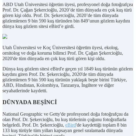
ABD Utah Üniversitesi öğretim üyesi, profesyonel doğa fotoğrafçısı
Prof. Dr. Çağan Şekercioğlu, 2020’de tüm dünyada en çok kuş türü
gören kişi oldu. Prof. Dr. Şekercioğlu, 2020’de tüm dünyada
gözlemlenen 9 bin 590 kuş türünden bin 849’unun gözlem kaydını
dünya kuş gözlem sitesi eBird’e girdi.
Utah Üniversitesi ve Koç Üniversitesi öğretim üyesi, ekolog,
ornitolog ve doğa koruma bilimci Prof. Dr. Çağan Şekercioğlu,
2020'de tüm dünyada en çok kuş türü gören kişi oldu.
Dünya kuş gözlem sitesi eBird'e geçen yıl 1849 kuş türünün gözlem
kaydını giren Prof. Dr. Şekercioğlu, 2020'de tüm dünyada
gözlemlenen 9 bin 590 kuş türünün yaklaşık beşte birini Türkiye,
ABD, Hindistan, Kolombiya, Tanzanya, İngiltere ve diğer
seyahatlerinde kaydetti.
DÜNYADA BEŞİNCİ
National Geographic ve Getty'de profesyonel doğa fotoğrafçısı da
olan Prof. Dr. Şekercioğlu, bu kuş türlerinin çoğunu fotoğraflarla
belgeledi. Prof. Dr. Şekercioğlu,
eBird
'de kaydettiği toplam 8 bin
133 kuş türüyle tüm yılları kapsayan genel sıralamada dünyada
beşinci, Türkiye'de birinci sırada.