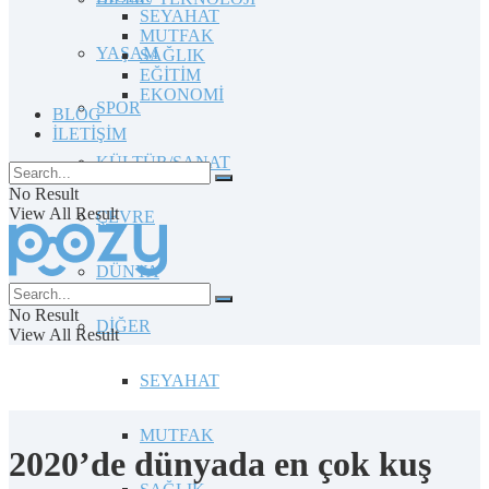
SEYAHAT
MUTFAK
YAŞAM
SAĞLIK
EĞİTİM
EKONOMİ
SPOR
BLOG
İLETİŞİM
KÜLTÜR/SANAT
No Result
View All Result
ÇEVRE
DÜNYA
No Result
DİĞER
View All Result
SEYAHAT
MUTFAK
2020’de dünyada en çok kuş