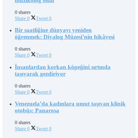
müzikolog oldu
0 shares
Share
0
Tweet
0
Bir saatliğine dünyayı yeniden
öğrenmek: Diyalog Müzesi’nin hikâyesi
0 shares
Share
0
Tweet
0
İnsanlardan korkan köpeğini sırtında
taşıyarak gezdiriyor
0 shares
Share
0
Tweet
0
Venezuela’da kadınlara umut taşıyan klinik
otobüs: Panarosa
0 shares
Share
0
Tweet
0