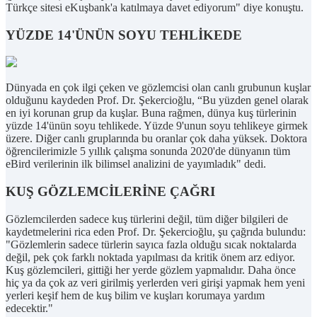
Türkçe sitesi eKuşbank'a katılmaya davet ediyorum" diye konuştu.
YÜZDE 14'ÜNÜN SOYU TEHLİKEDE
Dünyada en çok ilgi çeken ve gözlemcisi olan canlı grubunun kuşlar
olduğunu kaydeden Prof. Dr. Şekercioğlu, “Bu yüzden genel olarak
en iyi korunan grup da kuşlar. Buna rağmen, dünya kuş türlerinin
yüzde 14'ünün soyu tehlikede. Yüzde 9'unun soyu tehlikeye girmek
üzere. Diğer canlı gruplarında bu oranlar çok daha yüksek. Doktora
öğrencilerimizle 5 yıllık çalışma sonunda 2020'de dünyanın tüm
eBird verilerinin ilk bilimsel analizini de yayımladık" dedi.
KUŞ GÖZLEMCİLERİNE ÇAĞRI
Gözlemcilerden sadece kuş türlerini değil, tüm diğer bilgileri de
kaydetmelerini rica eden Prof. Dr. Şekercioğlu, şu çağrıda bulundu:
"Gözlemlerin sadece türlerin sayıca fazla olduğu sıcak noktalarda
değil, pek çok farklı noktada yapılması da kritik önem arz ediyor.
Kuş gözlemcileri, gittiği her yerde gözlem yapmalıdır. Daha önce
hiç ya da çok az veri girilmiş yerlerden veri girişi yapmak hem yeni
yerleri keşif hem de kuş bilim ve kuşları korumaya yardım
edecektir."