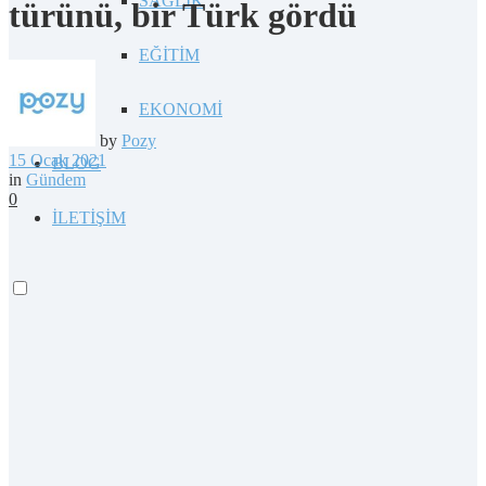
SAĞLIK
türünü, bir Türk gördü
EĞİTİM
EKONOMİ
by
Pozy
15 Ocak 2021
BLOG
in
Gündem
0
İLETİŞİM