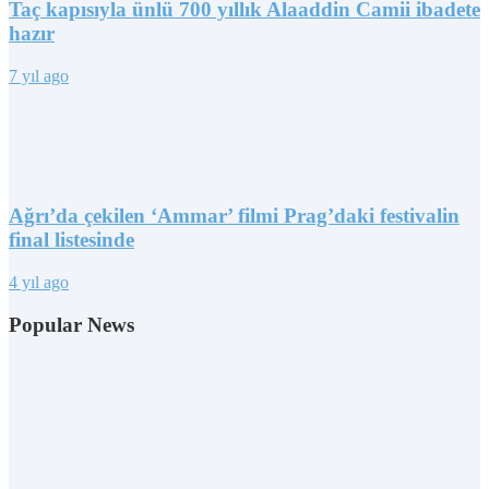
Taç kapısıyla ünlü 700 yıllık Alaaddin Camii ibadete
hazır
7 yıl ago
Ağrı’da çekilen ‘Ammar’ filmi Prag’daki festivalin
final listesinde
4 yıl ago
Popular News