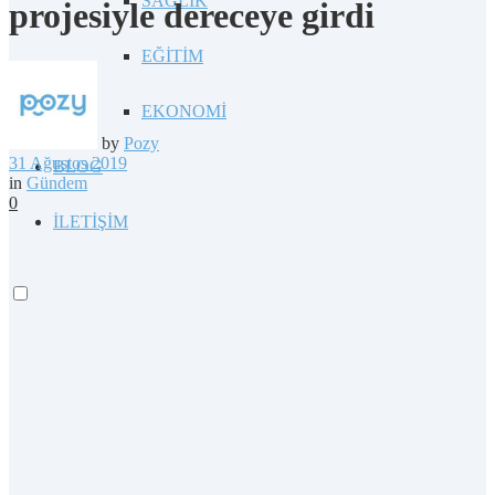
SAĞLIK
projesiyle dereceye girdi
EĞİTİM
EKONOMİ
by
Pozy
31 Ağustos 2019
BLOG
in
Gündem
0
İLETİŞİM