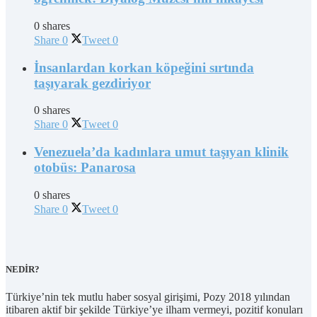
0 shares
Share
0
Tweet
0
İnsanlardan korkan köpeğini sırtında
taşıyarak gezdiriyor
0 shares
Share
0
Tweet
0
Venezuela’da kadınlara umut taşıyan klinik
otobüs: Panarosa
0 shares
Share
0
Tweet
0
NEDİR?
Türkiye’nin tek mutlu haber sosyal girişimi, Pozy 2018 yılından
itibaren aktif bir şekilde Türkiye’ye ilham vermeyi, pozitif konuları