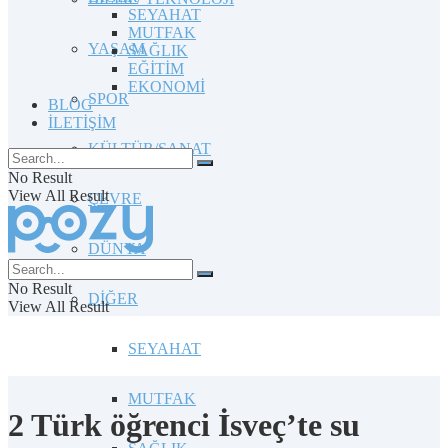
SEYAHAT
MUTFAK
YAŞAM
SAĞLIK
EĞİTİM
EKONOMİ
SPOR
BLOG
İLETİŞİM
KÜLTÜR/SANAT
No Result
View All Result
ÇEVRE
DÜNYA
No Result
DİĞER
View All Result
SEYAHAT
MUTFAK
2 Türk öğrenci İsveç’te su