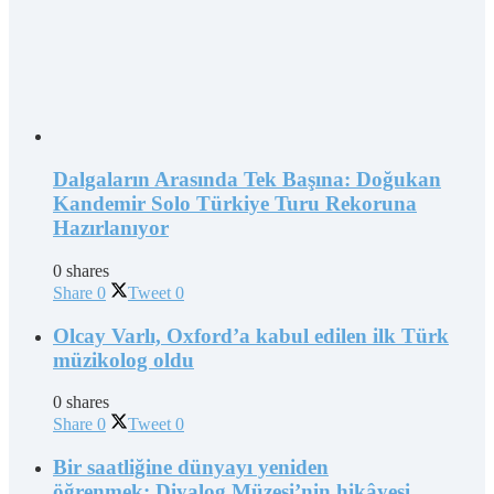
Dalgaların Arasında Tek Başına: Doğukan
Kandemir Solo Türkiye Turu Rekoruna
Hazırlanıyor
0 shares
Share
0
Tweet
0
Olcay Varlı, Oxford’a kabul edilen ilk Türk
müzikolog oldu
0 shares
Share
0
Tweet
0
Bir saatliğine dünyayı yeniden
öğrenmek: Diyalog Müzesi’nin hikâyesi