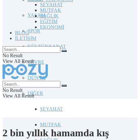
SEYAHAT
MUTFAK
YAŞAM
SAĞLIK
EĞİTİM
EKONOMİ
SPOR
BLOG
İLETİŞİM
KÜLTÜR/SANAT
No Result
View All Result
ÇEVRE
DÜNYA
No Result
DİĞER
View All Result
SEYAHAT
MUTFAK
2 bin yıllık hamamda kış