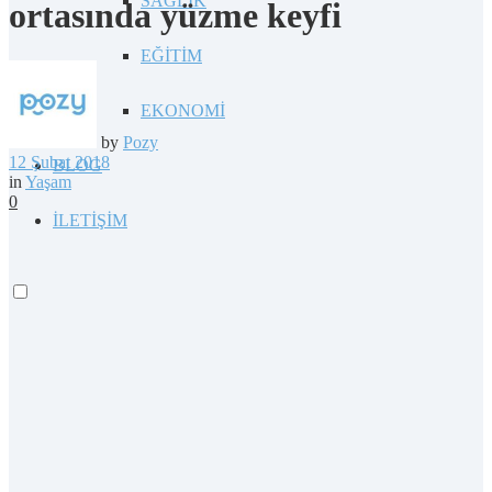
SAĞLIK
ortasında yüzme keyfi
EĞİTİM
EKONOMİ
by
Pozy
12 Şubat 2018
BLOG
in
Yaşam
0
İLETİŞİM