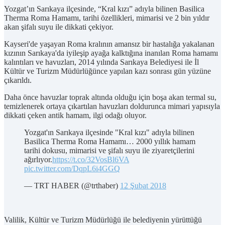
Yozgat’ın Sarıkaya ilçesinde, “Kral kızı” adıyla bilinen Basilica
Therma Roma Hamamı, tarihi özellikleri, mimarisi ve 2 bin yıldır
akan şifalı suyu ile dikkati çekiyor.
Kayseri'de yaşayan Roma kralının amansız bir hastalığa yakalanan
kızının Sarıkaya'da iyileşip ayağa kalktığına inanılan Roma hamamı
kalıntıları ve havuzları, 2014 yılında Sarıkaya Belediyesi ile İl
Kültür ve Turizm Müdürlüğünce yapılan kazı sonrası gün yüzüne
çıkarıldı.
Daha önce havuzlar toprak altında olduğu için boşa akan termal su,
temizlenerek ortaya çıkartılan havuzları doldurunca mimari yapısıyla
dikkati çeken antik hamam, ilgi odağı oluyor.
Yozgat'ın Sarıkaya ilçesinde "Kral kızı" adıyla bilinen
Basilica Therma Roma Hamamı… 2000 yıllık hamam
tarihi dokusu, mimarisi ve şifalı suyu ile ziyaretçilerini
ağırlıyor.
https://t.co/32VosBl6VA
pic.twitter.com/DqpL6i4GGQ
— TRT HABER (@trthaber)
12 Şubat 2018
Valilik, Kültür ve Turizm Müdürlüğü ile belediyenin yürüttüğü