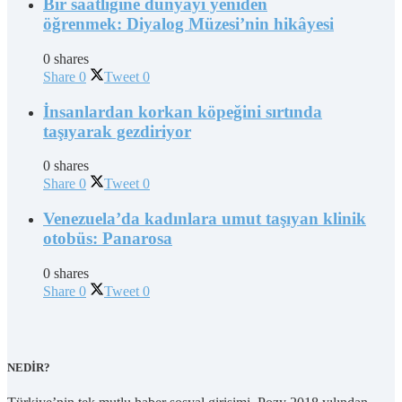
Bir saatliğine dünyayı yeniden
öğrenmek: Diyalog Müzesi’nin hikâyesi
0 shares
Share
0
Tweet
0
İnsanlardan korkan köpeğini sırtında
taşıyarak gezdiriyor
0 shares
Share
0
Tweet
0
Venezuela’da kadınlara umut taşıyan klinik
otobüs: Panarosa
0 shares
Share
0
Tweet
0
NEDİR?