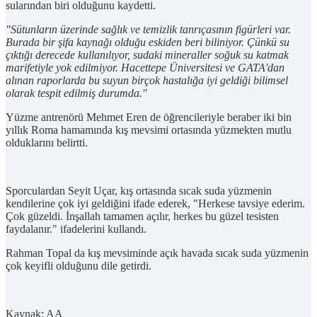
sularından biri olduğunu kaydetti.
"Sütunların üzerinde sağlık ve temizlik tanrıçasının figürleri var.
Burada bir şifa kaynağı olduğu eskiden beri biliniyor. Çünkü su
çıktığı derecede kullanılıyor, sudaki mineraller soğuk su katmak
marifetiyle yok edilmiyor. Hacettepe Üniversitesi ve GATA'dan
alınan raporlarda bu suyun birçok hastalığa iyi geldiği bilimsel
olarak tespit edilmiş durumda."
Yüzme antrenörü Mehmet Eren de öğrencileriyle beraber iki bin
yıllık Roma hamamında kış mevsimi ortasında yüzmekten mutlu
olduklarını belirtti.
Sporculardan Seyit Uçar, kış ortasında sıcak suda yüzmenin
kendilerine çok iyi geldiğini ifade ederek, "Herkese tavsiye ederim.
Çok güzeldi. İnşallah tamamen açılır, herkes bu güzel tesisten
faydalanır." ifadelerini kullandı.
Rahman Topal da kış mevsiminde açık havada sıcak suda yüzmenin
çok keyifli olduğunu dile getirdi.
Kaynak: AA