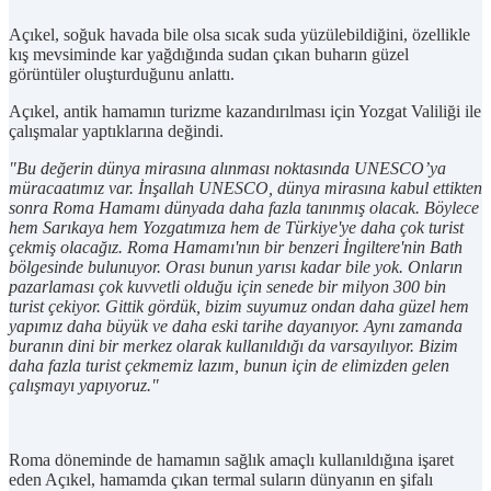
Açıkel, soğuk havada bile olsa sıcak suda yüzülebildiğini, özellikle
kış mevsiminde kar yağdığında sudan çıkan buharın güzel
görüntüler oluşturduğunu anlattı.
Açıkel, antik hamamın turizme kazandırılması için Yozgat Valiliği ile
çalışmalar yaptıklarına değindi.
"Bu değerin dünya mirasına alınması noktasında UNESCO’ya
müracaatımız var. İnşallah UNESCO, dünya mirasına kabul ettikten
sonra Roma Hamamı dünyada daha fazla tanınmış olacak. Böylece
hem Sarıkaya hem Yozgatımıza hem de Türkiye'ye daha çok turist
çekmiş olacağız. Roma Hamamı'nın bir benzeri İngiltere'nin Bath
bölgesinde bulunuyor. Orası bunun yarısı kadar bile yok. Onların
pazarlaması çok kuvvetli olduğu için senede bir milyon 300 bin
turist çekiyor. Gittik gördük, bizim suyumuz ondan daha güzel hem
yapımız daha büyük ve daha eski tarihe dayanıyor. Aynı zamanda
buranın dini bir merkez olarak kullanıldığı da varsayılıyor. Bizim
daha fazla turist çekmemiz lazım, bunun için de elimizden gelen
çalışmayı yapıyoruz."
Roma döneminde de hamamın sağlık amaçlı kullanıldığına işaret
eden Açıkel, hamamda çıkan termal suların dünyanın en şifalı