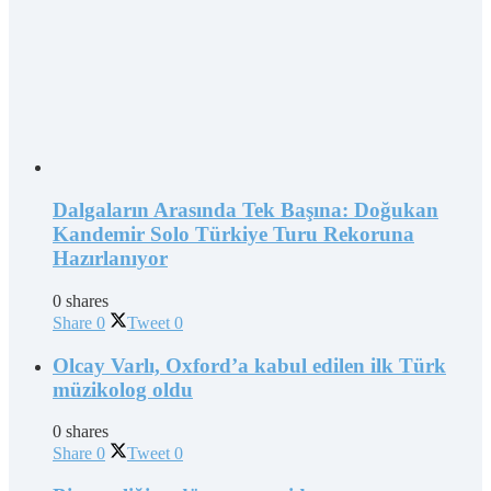
Dalgaların Arasında Tek Başına: Doğukan
Kandemir Solo Türkiye Turu Rekoruna
Hazırlanıyor
0 shares
Share
0
Tweet
0
Olcay Varlı, Oxford’a kabul edilen ilk Türk
müzikolog oldu
0 shares
Share
0
Tweet
0