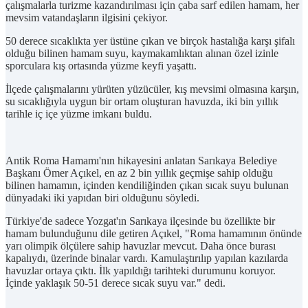
çalışmalarla turizme kazandırılması için çaba sarf edilen hamam, her
mevsim vatandaşların ilgisini çekiyor.
50 derece sıcaklıkta yer üstüne çıkan ve birçok hastalığa karşı şifalı
olduğu bilinen hamam suyu, kaymakamlıktan alınan özel izinle
sporculara kış ortasında yüzme keyfi yaşattı.
İlçede çalışmalarını yürüten yüzücüler, kış mevsimi olmasına karşın,
su sıcaklığıyla uygun bir ortam oluşturan havuzda, iki bin yıllık
tarihle iç içe yüzme imkanı buldu.
Antik Roma Hamamı'nın hikayesini anlatan Sarıkaya Belediye
Başkanı Ömer Açıkel, en az 2 bin yıllık geçmişe sahip olduğu
bilinen hamamın, içinden kendiliğinden çıkan sıcak suyu bulunan
dünyadaki iki yapıdan biri olduğunu söyledi.
Türkiye'de sadece Yozgat'ın Sarıkaya ilçesinde bu özellikte bir
hamam bulunduğunu dile getiren Açıkel, "Roma hamamının önünde
yarı olimpik ölçülere sahip havuzlar mevcut. Daha önce burası
kapalıydı, üzerinde binalar vardı. Kamulaştırılıp yapılan kazılarda
havuzlar ortaya çıktı. İlk yapıldığı tarihteki durumunu koruyor.
İçinde yaklaşık 50-51 derece sıcak suyu var." dedi.