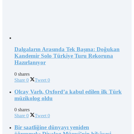
Dalgaların Arasında Tek Başına: Doğukan
Kandemir Solo Türkiye Turu Rekoruna
Hazırlanıyor
0 shares
Share
0
Tweet
0
Olcay Varlı, Oxford’a kabul edilen ilk Türk
müzikolog oldu
0 shares
Share
0
Tweet
0
Bir saatliğine dünyayı yeniden
öğrenmek: Diyalog Müzesi’nin hikâyesi