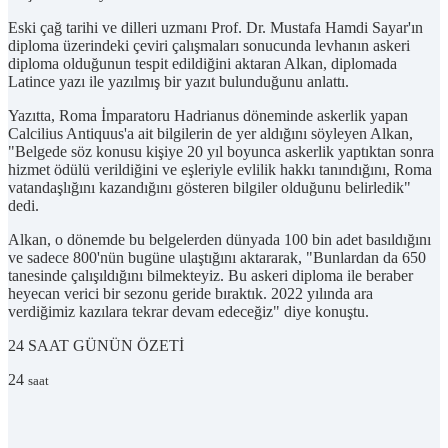
Eski çağ tarihi ve dilleri uzmanı Prof. Dr. Mustafa Hamdi Sayar'ın
diploma üzerindeki çeviri çalışmaları sonucunda levhanın askeri
diploma olduğunun tespit edildiğini aktaran Alkan, diplomada
Latince yazı ile yazılmış bir yazıt bulunduğunu anlattı.
Yazıtta, Roma İmparatoru Hadrianus döneminde askerlik yapan
Calcilius Antiquus'a ait bilgilerin de yer aldığını söyleyen Alkan,
"Belgede söz konusu kişiye 20 yıl boyunca askerlik yaptıktan sonra
hizmet ödülü verildiğini ve eşleriyle evlilik hakkı tanındığını, Roma
vatandaşlığını kazandığını gösteren bilgiler olduğunu belirledik"
dedi.
Alkan, o dönemde bu belgelerden dünyada 100 bin adet basıldığını
ve sadece 800'nün bugüne ulaştığını aktararak, "Bunlardan da 650
tanesinde çalışıldığını bilmekteyiz. Bu askeri diploma ile beraber
heyecan verici bir sezonu geride bıraktık. 2022 yılında ara
verdiğimiz kazılara tekrar devam edeceğiz" diye konuştu.
24 SAAT
GÜNÜN ÖZETİ
24
saat