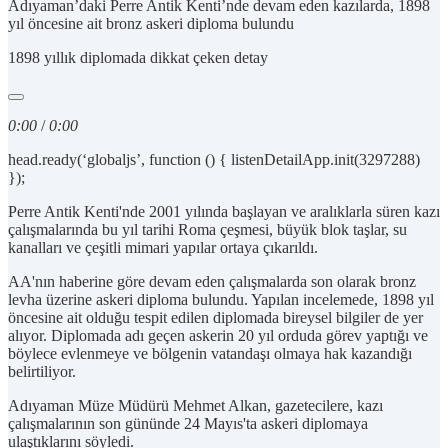
Adıyaman’daki Perre Antik Kenti’nde devam eden kazılarda, 1898
yıl öncesine ait bronz askeri diploma bulundu
1898 yıllık diplomada dikkat çeken detay
0:00
/
0:00
head.ready(‘globaljs’, function () { listenDetailApp.init(3297288)
});
Perre Antik Kenti'nde 2001 yılında başlayan ve aralıklarla süren kazı
çalışmalarında bu yıl tarihi Roma çeşmesi, büyük blok taşlar, su
kanalları ve çeşitli mimari yapılar ortaya çıkarıldı.
AA'nın haberine göre devam eden çalışmalarda son olarak bronz
levha üzerine askeri diploma bulundu. Yapılan incelemede, 1898 yıl
öncesine ait olduğu tespit edilen diplomada bireysel bilgiler de yer
alıyor. Diplomada adı geçen askerin 20 yıl orduda görev yaptığı ve
böylece evlenmeye ve bölgenin vatandaşı olmaya hak kazandığı
belirtiliyor.
Adıyaman Müze Müdürü Mehmet Alkan, gazetecilere, kazı
çalışmalarının son gününde 24 Mayıs'ta askeri diplomaya
ulaştıklarını söyledi.