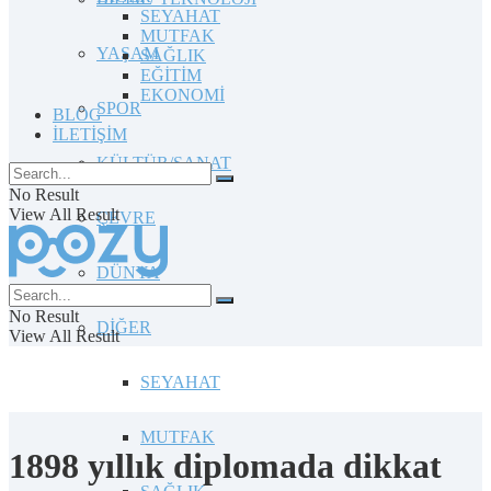
SEYAHAT
MUTFAK
YAŞAM
SAĞLIK
EĞİTİM
EKONOMİ
SPOR
BLOG
İLETİŞİM
KÜLTÜR/SANAT
No Result
View All Result
ÇEVRE
DÜNYA
No Result
DİĞER
View All Result
SEYAHAT
MUTFAK
1898 yıllık diplomada dikkat