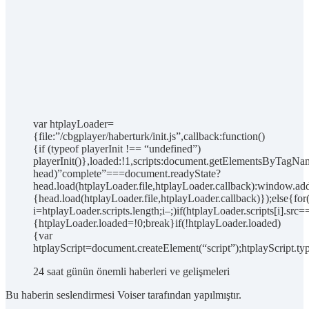
var htplayLoader=
{file:”/cbgplayer/haberturk/init.js”,callback:function()
{if (typeof playerInit !== “undefined”)
playerInit()},loaded:!1,scripts:document.getElementsByTagNam
head)”complete”===document.readyState?
head.load(htplayLoader.file,htplayLoader.callback):window.add
{head.load(htplayLoader.file,htplayLoader.callback)});else{for
i=htplayLoader.scripts.length;i–;)if(htplayLoader.scripts[i].src=
{htplayLoader.loaded=!0;break}if(!htplayLoader.loaded)
{var
htplayScript=document.createElement(“script”);htplayScript.typ
24 saat günün önemli haberleri ve gelişmeleri
Bu haberin seslendirmesi Voiser tarafından yapılmıştır.