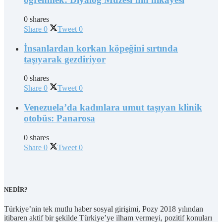
0 shares
Share
0
Tweet
0
İnsanlardan korkan köpeğini sırtında
taşıyarak gezdiriyor
0 shares
Share
0
Tweet
0
Venezuela’da kadınlara umut taşıyan klinik
otobüs: Panarosa
0 shares
Share
0
Tweet
0
NEDİR?
Türkiye’nin tek mutlu haber sosyal girişimi, Pozy 2018 yılından
itibaren aktif bir şekilde Türkiye’ye ilham vermeyi, pozitif konuları