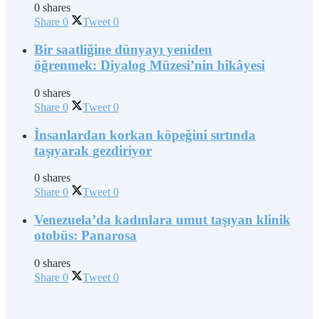
0 shares
Share
0
Tweet
0
Bir saatliğine dünyayı yeniden
öğrenmek: Diyalog Müzesi’nin hikâyesi
0 shares
Share
0
Tweet
0
İnsanlardan korkan köpeğini sırtında
taşıyarak gezdiriyor
0 shares
Share
0
Tweet
0
Venezuela’da kadınlara umut taşıyan klinik
otobüs: Panarosa
0 shares
Share
0
Tweet
0