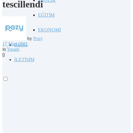
SAĞLIK
tescillendi
EĞİTİM
EKONOMİ
by
Pozy
17 Mart 2021
BLOG
in
Yaşam
0
İLETİŞİM