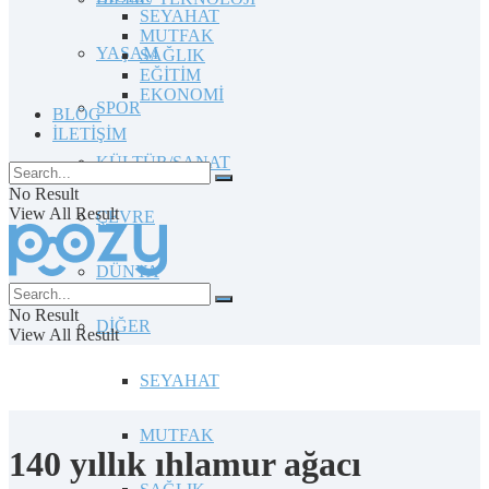
SEYAHAT
MUTFAK
YAŞAM
SAĞLIK
EĞİTİM
EKONOMİ
SPOR
BLOG
İLETİŞİM
KÜLTÜR/SANAT
No Result
View All Result
ÇEVRE
DÜNYA
No Result
DİĞER
View All Result
SEYAHAT
MUTFAK
140 yıllık ıhlamur ağacı