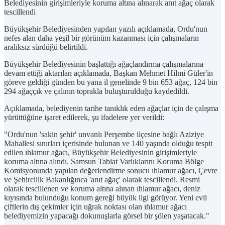
Belediyesinin girişimleriyle koruma altına alınarak anıt ağaç olarak
tescillendi
Büyükşehir Belediyesinden yapılan yazılı açıklamada, Ordu'nun
nefes alan daha yeşil bir görünüm kazanması için çalışmaların
aralıksız sürdüğü belirtildi.
Büyükşehir Belediyesinin başlattığı ağaçlandırma çalışmalarına
devam ettiği aktarılan açıklamada, Başkan Mehmet Hilmi Güler'in
göreve geldiği günden bu yana il genelinde 9 bin 653 ağaç, 124 bin
294 ağaççık ve çalının toprakla buluşturulduğu kaydedildi.
Açıklamada, belediyenin tarihe tanıklık eden ağaçlar için de çalışma
yürüttüğüne işaret edilerek, şu ifadelere yer verildi:
"Ordu'nun 'sakin şehir' unvanlı Perşembe ilçesine bağlı Aziziye
Mahallesi sınırları içerisinde bulunan ve 140 yaşında olduğu tespit
edilen ıhlamur ağacı, Büyükşehir Belediyesinin girişimleriyle
koruma altına alındı. Samsun Tabiat Varlıklarını Koruma Bölge
Komisyonunda yapılan değerlendirme sonucu ıhlamur ağacı, Çevre
ve Şehircilik Bakanlığınca 'anıt ağaç' olarak tescillendi. Resmi
olarak tescillenen ve koruma altına alınan ıhlamur ağacı, deniz
kıyısında bulunduğu konum gereği büyük ilgi görüyor. Yeni evli
çiftlerin dış çekimler için uğrak noktası olan ıhlamur ağacı
belediyemizin yapacağı dokunuşlarla görsel bir şölen yaşatacak."