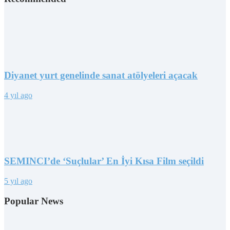
Diyanet yurt genelinde sanat atölyeleri açacak
4 yıl ago
SEMINCI’de ‘Suçlular’ En İyi Kısa Film seçildi
5 yıl ago
Popular News