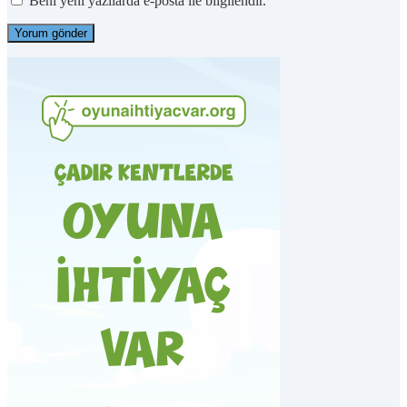
Beni yeni yazılarda e-posta ile bilgilendir.