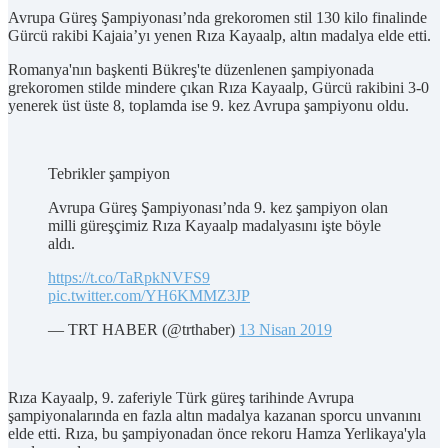
Avrupa Güreş Şampiyonası’nda grekoromen stil 130 kilo finalinde
Gürcü rakibi Kajaia’yı yenen Rıza Kayaalp, altın madalya elde etti.
Romanya'nın başkenti Bükreş'te düzenlenen şampiyonada
grekoromen stilde mindere çıkan Rıza Kayaalp, Gürcü rakibini 3-0
yenerek üst üste 8, toplamda ise 9. kez Avrupa şampiyonu oldu.
Tebrikler şampiyon
Avrupa Güreş Şampiyonası’nda 9. kez şampiyon olan
milli güreşçimiz Rıza Kayaalp madalyasını işte böyle
aldı.
https://t.co/TaRpkNVFS9
pic.twitter.com/YH6KMMZ3JP
— TRT HABER (@trthaber)
13 Nisan 2019
Rıza Kayaalp, 9. zaferiyle Türk güreş tarihinde Avrupa
şampiyonalarında en fazla altın madalya kazanan sporcu unvanını
elde etti. Rıza, bu şampiyonadan önce rekoru Hamza Yerlikaya'yla