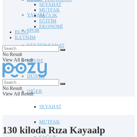
SEYAHAT
MUTFAK
YAŞAM
SAĞLIK
EĞİTİM
EKONOMİ
SPOR
BLOG
İLETİŞİM
KÜLTÜR/SANAT
No Result
View All Result
ÇEVRE
DÜNYA
No Result
DİĞER
View All Result
SEYAHAT
MUTFAK
130 kiloda Rıza Kayaalp