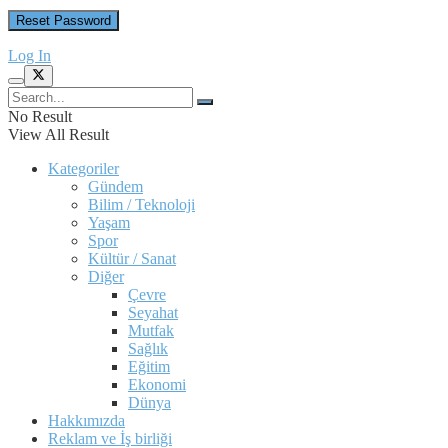
Log In
No Result
View All Result
Kategoriler
Gündem
Bilim / Teknoloji
Yaşam
Spor
Kültür / Sanat
Diğer
Çevre
Seyahat
Mutfak
Sağlık
Eğitim
Ekonomi
Dünya
Hakkımızda
Reklam ve İş birliği