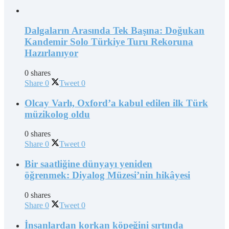
Dalgaların Arasında Tek Başına: Doğukan
Kandemir Solo Türkiye Turu Rekoruna
Hazırlanıyor
0 shares
Share
0
Tweet
0
Olcay Varlı, Oxford’a kabul edilen ilk Türk
müzikolog oldu
0 shares
Share
0
Tweet
0
Bir saatliğine dünyayı yeniden
öğrenmek: Diyalog Müzesi’nin hikâyesi
0 shares
Share
0
Tweet
0
İnsanlardan korkan köpeğini sırtında