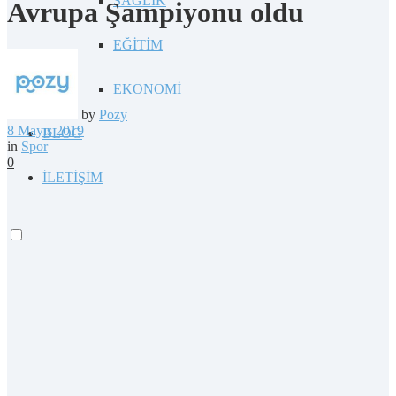
SAĞLIK
Avrupa Şampiyonu oldu
EĞİTİM
EKONOMİ
by
Pozy
8 Mayıs 2019
BLOG
in
Spor
0
İLETİŞİM