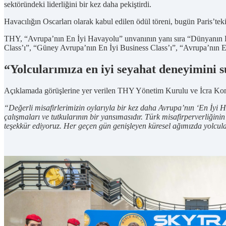
sektöründeki liderliğini bir kez daha pekiştirdi.
Havacılığın Oscarları olarak kabul edilen ödül töreni, bugün Paris’tek
THY, “Avrupa’nın En İyi Havayolu” unvanının yanı sıra “Dünyanın E
Class’ı”, “Güney Avrupa’nın En İyi Business Class’ı”, “Avrupa’nın E
“Yolcularımıza en iyi seyahat deneyimini 
Açıklamada görüşlerine yer verilen THY Yönetim Kurulu ve İcra Komi
“Değerli misafirlerimizin oylarıyla bir kez daha Avrupa’nın ‘En İyi Ha
çalışmaları ve tutkularının bir yansımasıdır. Türk misafirperverliğini
teşekkür ediyoruz. Her geçen gün genişleyen küresel ağımızda yolcula