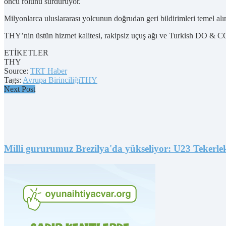
öncü rolünü sürdürüyor.
Milyonlarca uluslararası yolcunun doğrudan geri bildirimleri temel alı
THY’nin üstün hizmet kalitesi, rakipsiz uçuş ağı ve Turkish DO & CO il
ETİKETLER
THY
Source:
TRT Haber
Tags:
Avrupa Birinciliği
THY
Next Post
Milli gururumuz Brezilya'da yükseliyor: U23 Tekerlek