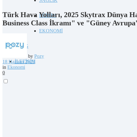
SAĞLIK
Türk Hava Yolları, 2025 Skytrax Dünya H
EĞİTİM
Business Class İkramı" ve "Güney Avrupa'n
EKONOMİ
BLOG
by
Pozy
İLETİŞİM
18 Haziran 2025
in
Ekonomi
0