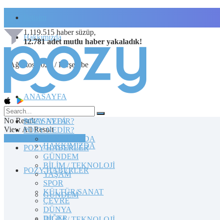
İletişim
1.119.515
haber süzüp,
Hakkımızda
12.781
adet
mutlu haber
yakaladık!
6 Ağustos 2026 / Perşembe
ANASAYFA
No Result
POZY NEDİR?
ANASAYFA
View All Result
POZY NEDİR?
TOPLULUĞA KATILIN
HAKKIMIZDA
HAKKIMIZDA
POZY HABERLER
GÜNDEM
BİLİM / TEKNOLOJİ
POZY HABERLER
YAŞAM
SPOR
KÜLTÜR/SANAT
GÜNDEM
ÇEVRE
DÜNYA
DİĞER
BİLİM / TEKNOLOJİ