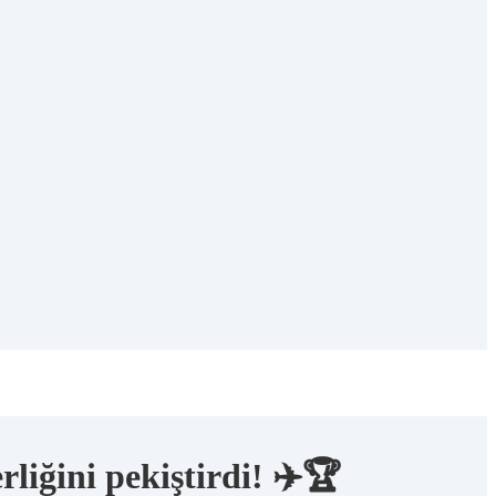
liğini pekiştirdi! ✈️🏆