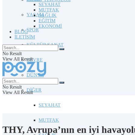
SEYAHAT
MUTFAK
YAŞAM
SAĞLIK
EĞİTİM
EKONOMİ
SPOR
BLOG
İLETİŞİM
KÜLTÜR/SANAT
No Result
View All Result
ÇEVRE
DÜNYA
No Result
DİĞER
View All Result
SEYAHAT
MUTFAK
THY, Avrupa’nın en iyi havayolu