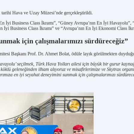
i tarihi Hava ve Uzay Müzesi’nde gerçekleştirildi.
n İyi Business Class İkramı”, “Güney Avrupa’nın En İyi Havayolu”, “
n İyi Business Class İkramı” ve “Avrupa’nın En İyi Ekonomi Class İkra
sunmak için çalışmalarımızı sürdüreceğiz”
tesi Başkanı Prof. Dr. Ahmet Bolat, ödüle layık görülmekten duyduğu 
vayolu’ seçilmek, Türk Hava Yolları ailesi için büyük bir gurur kaynağı
n köklü geleneğinden ilham alıyoruz ve misafirlerimize ve Skytrax organi
rımıza en iyi seyahat deneyimini sunmak için çalışmalarımızı sürdürec