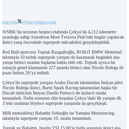
pozyorg
@pozyorg
pozyorg
WSBK’da sezonun beşinci etabında Çekya’da 4,212 kilometre
uzunluğa sahip Autodrom Most Tvrzova Pisti’nde bugün yapılacak
ikinci yarış öncesinde superpole mücadelesi gerçekleştirildi.
Red Bull sporcusu Toprak Razgatlıoğlu, ROKiT BMW Motorrad
takımıyla 10 turluk superpole yarışını da kazanarak bugünkü ana
yarışa birinci sıradan başlama hakkı elde etti. Toprak ayrıca bu
sonuçla genel klasmanda 227 puanla birinci olan Nicolo Bulega ile
puan farkını 26’ya indirdi.
Çekya’da superpole yarışını Aruba Ducati takımından İtalyan pilot
Nicolo Bulega ikinci, Barni Spark Racing takımından başka bir
Ducati sürücüsü İtalyan Danilo Petrucci de üçüncü sırada
tamamladı. Hafta sonunun dün koşulan Çekya’daki ilk yarışıta ilk
3’teki sıralama böylece superpole yarışında da gerçekleşti.
Milli motosikletçi Bahattin Sofuoğlu ise Yamaha Motoxracing
takımıyla superpole yarışını 16. sırada tamamladı.
Toprak ve Bahattin, bugün TSİ 15.00’te hafta sonunun ikinci ana