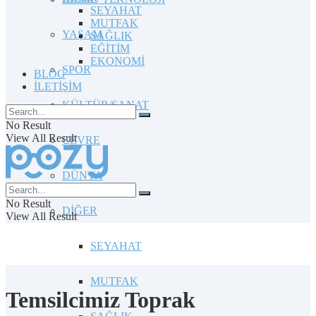
SEYAHAT
MUTFAK
YAŞAM
SAĞLIK
EĞİTİM
EKONOMİ
SPOR
BLOG
İLETİŞİM
KÜLTÜR/SANAT
No Result
View All Result
ÇEVRE
DÜNYA
No Result
DİĞER
View All Result
SEYAHAT
MUTFAK
Temsilcimiz Toprak