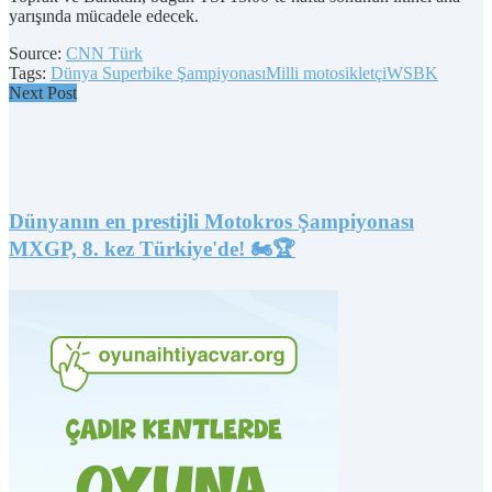
yarışında mücadele edecek.
Source:
CNN Türk
Tags:
Dünya Superbike Şampiyonası
Milli motosikletçi
WSBK
Next Post
Dünyanın en prestijli Motokros Şampiyonası
MXGP, 8. kez Türkiye'de! 🏍️🏆