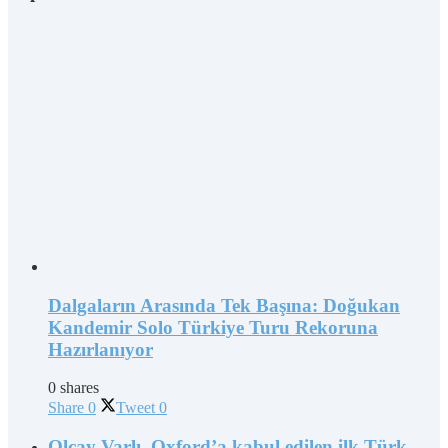
Dalgaların Arasında Tek Başına: Doğukan
Kandemir Solo Türkiye Turu Rekoruna
Hazırlanıyor
0 shares
Share
0
Tweet
0
Olcay Varlı, Oxford’a kabul edilen ilk Türk