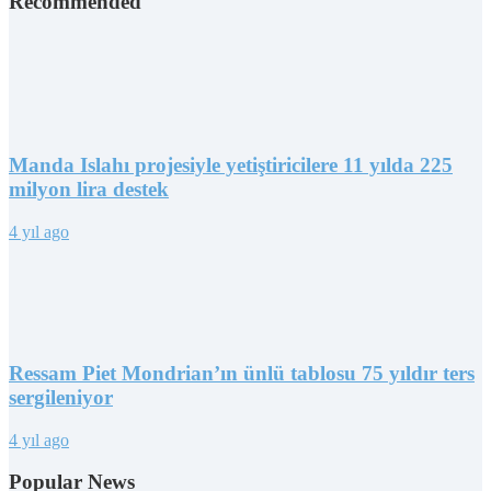
Recommended
Manda Islahı projesiyle yetiştiricilere 11 yılda 225
milyon lira destek
4 yıl ago
Ressam Piet Mondrian’ın ünlü tablosu 75 yıldır ters
sergileniyor
4 yıl ago
Popular News