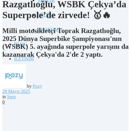
SAĞLIK
Razgatlıoğlu, WSBK Çekya’da
Superpole’de zirvede! 🥇🔥
EĞİTİM
Milli motosikletçi Toprak Razgatlıoğlu,
EKONOMİ
2025 Dünya Superbike Şampiyonası'nın
BLOG
(WSBK) 5. ayağında superpole yarışını da
kazanarak Çekya'da 2'de 2 yaptı.
İLETİŞİM
by
Pozy
28 Mayıs 2025
in
Spor
0