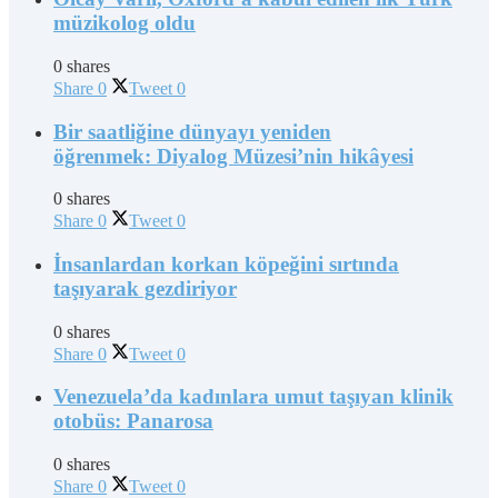
müzikolog oldu
0 shares
Share
0
Tweet
0
Bir saatliğine dünyayı yeniden
öğrenmek: Diyalog Müzesi’nin hikâyesi
0 shares
Share
0
Tweet
0
İnsanlardan korkan köpeğini sırtında
taşıyarak gezdiriyor
0 shares
Share
0
Tweet
0
Venezuela’da kadınlara umut taşıyan klinik
otobüs: Panarosa
0 shares
Share
0
Tweet
0