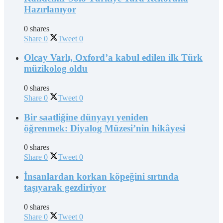
Hazırlanıyor
0 shares
Share
0
Tweet
0
Olcay Varlı, Oxford’a kabul edilen ilk Türk
müzikolog oldu
0 shares
Share
0
Tweet
0
Bir saatliğine dünyayı yeniden
öğrenmek: Diyalog Müzesi’nin hikâyesi
0 shares
Share
0
Tweet
0
İnsanlardan korkan köpeğini sırtında
taşıyarak gezdiriyor
0 shares
Share
0
Tweet
0