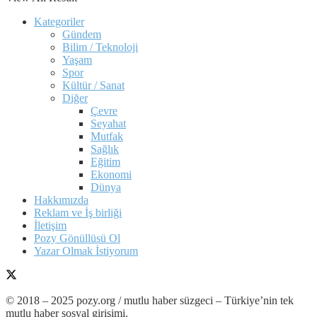
Kategoriler
Gündem
Bilim / Teknoloji
Yaşam
Spor
Kültür / Sanat
Diğer
Çevre
Seyahat
Mutfak
Sağlık
Eğitim
Ekonomi
Dünya
Hakkımızda
Reklam ve İş birliği
İletişim
Pozy Gönüllüsü Ol
Yazar Olmak İstiyorum
© 2018 – 2025 pozy.org / mutlu haber süzgeci – Türkiye’nin tek
mutlu haber sosyal girişimi.