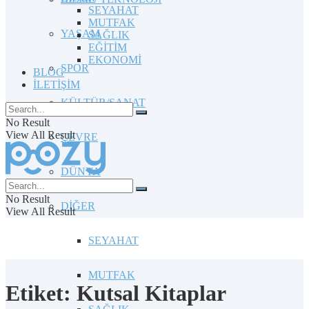
SEYAHAT
MUTFAK
YAŞAM
SAĞLIK
EĞİTİM
EKONOMİ
SPOR
BLOG
İLETİŞİM
KÜLTÜR/SANAT
No Result
View All Result
ÇEVRE
DÜNYA
No Result
DİĞER
View All Result
SEYAHAT
MUTFAK
Etiket:
Kutsal Kitaplar