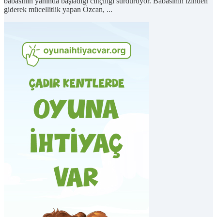
babasının yanında başladığı ciltçiliği sürdürüyor. Babasının izinden
giderek mücellitlik yapan Özcan, ...