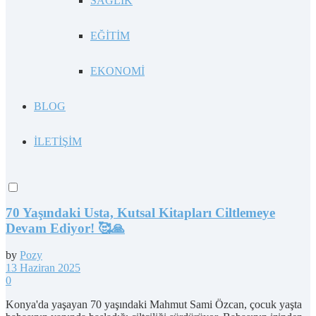
SAĞLIK
EĞİTİM
EKONOMİ
BLOG
İLETİŞİM
70 Yaşındaki Usta, Kutsal Kitapları Ciltlemeye
Devam Ediyor! 🥰🙏
by
Pozy
13 Haziran 2025
0
Konya'da yaşayan 70 yaşındaki Mahmut Sami Özcan, çocuk yaşta