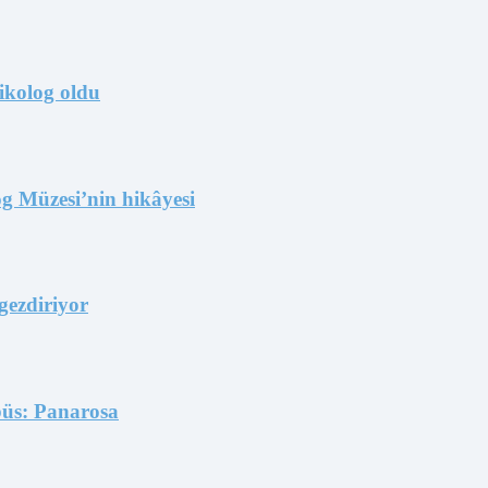
ikolog oldu
og Müzesi’nin hikâyesi
gezdiriyor
büs: Panarosa