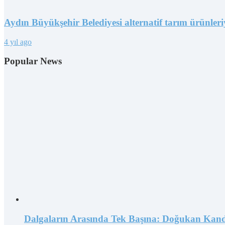
Aydın Büyükşehir Belediyesi alternatif tarım ürünleriyl
4 yıl ago
Popular News
Dalgaların Arasında Tek Başına: Doğukan Kand