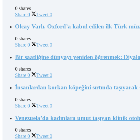
0 shares
Share
0
Tweet
0
Olcay Varlı, Oxford’a kabul edilen ilk Türk müz
0 shares
Share
0
Tweet
0
Bir saatliğine dünyayı yeniden öğrenmek: Diyal
0 shares
Share
0
Tweet
0
İnsanlardan korkan köpeğini sırtında taşıyarak 
0 shares
Share
0
Tweet
0
Venezuela’da kadınlara umut taşıyan klinik oto
0 shares
Share
0
Tweet
0