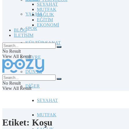
SEYAHAT
MUTFAK
YAŞAM
SAĞLIK
EĞİTİM
EKONOMİ
SPOR
BLOG
İLETİŞİM
KÜLTÜR/SANAT
No Result
View All Result
ÇEVRE
DÜNYA
No Result
DİĞER
View All Result
SEYAHAT
MUTFAK
Etiket:
Koşu