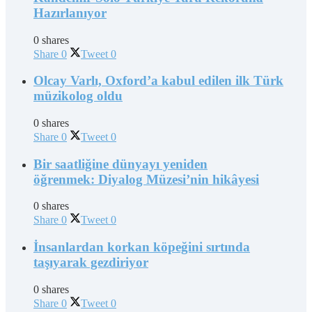
Hazırlanıyor
0 shares
Share
0
Tweet
0
Olcay Varlı, Oxford’a kabul edilen ilk Türk
müzikolog oldu
0 shares
Share
0
Tweet
0
Bir saatliğine dünyayı yeniden
öğrenmek: Diyalog Müzesi’nin hikâyesi
0 shares
Share
0
Tweet
0
İnsanlardan korkan köpeğini sırtında
taşıyarak gezdiriyor
0 shares
Share
0
Tweet
0