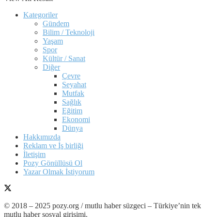
Kategoriler
Gündem
Bilim / Teknoloji
Yaşam
Spor
Kültür / Sanat
Diğer
Çevre
Seyahat
Mutfak
Sağlık
Eğitim
Ekonomi
Dünya
Hakkımızda
Reklam ve İş birliği
İletişim
Pozy Gönüllüsü Ol
Yazar Olmak İstiyorum
© 2018 – 2025 pozy.org / mutlu haber süzgeci – Türkiye’nin tek
mutlu haber sosyal girişimi.