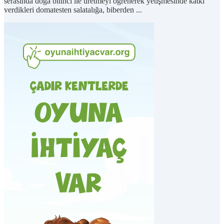
serasında doğa bilinci ile üretmeyi öğrenerek yetişmesinde katkı
verdikleri domatesten salatalığa, biberden ...