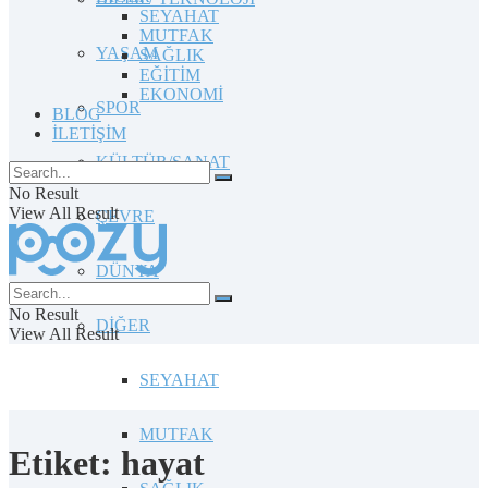
SEYAHAT
MUTFAK
YAŞAM
SAĞLIK
EĞİTİM
EKONOMİ
SPOR
BLOG
İLETİŞİM
KÜLTÜR/SANAT
No Result
View All Result
ÇEVRE
DÜNYA
No Result
DİĞER
View All Result
SEYAHAT
MUTFAK
Etiket:
hayat