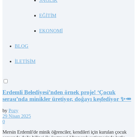
SAĞLIK
EĞİTİM
EKONOMİ
BLOG
İLETİŞİM
Erdemli Belediyesi’nden örnek proje! ‘Çocuk
serası’nda minikler üretiyor, doğayı keşfediyor ✨🥕
by
Pozy
29 Nisan 2025
0
Mersin Erdemli'de minik öğrenciler, kendileri için kurulan çocuk