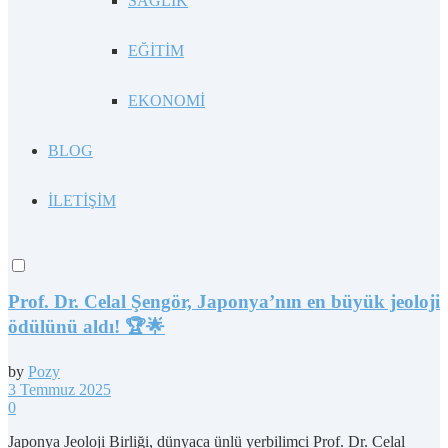
SAĞLIK
EĞİTİM
EKONOMİ
BLOG
İLETİŞİM
Prof. Dr. Celal Şengör, Japonya’nın en büyük jeoloji
ödülünü aldı! 🏆🌟
by
Pozy
3 Temmuz 2025
0
Japonya Jeoloji Birliği, dünyaca ünlü yerbilimci Prof. Dr. Celal