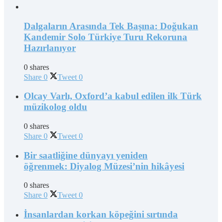
Dalgaların Arasında Tek Başına: Doğukan
Kandemir Solo Türkiye Turu Rekoruna
Hazırlanıyor
0 shares
Share
0
Tweet
0
Olcay Varlı, Oxford’a kabul edilen ilk Türk
müzikolog oldu
0 shares
Share
0
Tweet
0
Bir saatliğine dünyayı yeniden
öğrenmek: Diyalog Müzesi’nin hikâyesi
0 shares
Share
0
Tweet
0
İnsanlardan korkan köpeğini sırtında