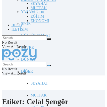
SEYAHAT
MUTFAK
YAŞAM
SAĞLIK
EĞİTİM
EKONOMİ
SPOR
BLOG
İLETİŞİM
KÜLTÜR/SANAT
No Result
View All Result
ÇEVRE
DÜNYA
No Result
DİĞER
View All Result
SEYAHAT
MUTFAK
Etiket:
Celal Şengör