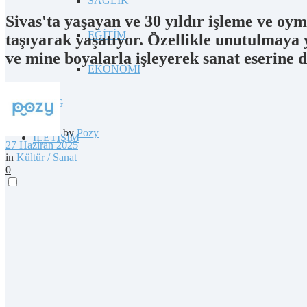
SAĞLIK
Sivas'ta yaşayan ve 30 yıldır işleme ve oy
EĞİTİM
taşıyarak yaşatıyor. Özellikle unutulmaya
ve mine boyalarla işleyerek sanat eserine 
EKONOMİ
BLOG
by
Pozy
İLETİŞİM
27 Haziran 2025
in
Kültür / Sanat
0