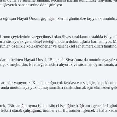
nsal, oyma ve süsleme sanatını, geçmişin izlerini günümüze taşıyarak 
a işleyerek sanat eserine dönüştürüyor.
yla uğraşan Hayati Ünsal, geçmişin izlerini günümüze taşıyarak unutulm
nın çeyizlerinin vazgeçilmezi olan Sivas taraklarını ustalıkla işleyen Ü
arla süsleyerek geleneksel estetiği modern dokunuşlarla harmanlıyor. Mi
rünler, özellikle koleksiyonerler ve geleneksel sanat meraklıları tarafınd
ştıklarını belirten Hayati Ünsal, “Bu arada Sivas’ımız da unutulmaya yü
çok meşhurdur. El emeği tarakları alıyoruz ve süsleme, oyma sanatı, alt
k tasarımlar yapıyoruz. Kemik tarağın çok faydası var saç için, kepeklenm
 şu anda unutulmaya yüz tutmuş sanatları canlandırmak için elimizden gel
rek, “Bir tarağın oyma işleme süreci işçiliğine bağlı ama genelde 1 gün
telkâri olarak çalıştığımız ürünler var. Bu ürünleri işlemek 1 hafta kadar