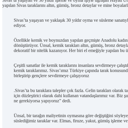
Sivas’ta yaşayan ve 30 yıldır işleme ve oyma işiyle uğraşan Hayati Ü
yapılan Sivas taraklarını altın, gümüş, bronz detaylar ve mine boyalarl
Sivas’ta yaşayan ve yaklaşık 30 yıldır oyma ve süsleme sanatı
ediyor.
Özellikle kemik ve boynuzdan yapılan geçmişte Anadolu kadınları
dönüştürüyor. Ünsal, kemik tarakları altın, gümüş, bronz detayl
dekoratif bir nitelik kazanıyor. Her biri el emeğiyle yapılan bu ü
Çeşitli sanatlar ile kemik taraklarını insanlara sevdirmeye çalı
kemik taraklarımız. Sivas’ımız Türkiye çapında tarak konusunda 
birleştirip gençlere sevdirmeye çalışıyoruz
.Sivas’ta bu taraklara talepler çok fazla. Gelin tarakları olara
için düzleştirici olarak dahi kullanan vatandaşlarımız var. Biz
ne gerekiyorsa yapıyoruz” dedi.
Ünsal, bir tarağın maliyetinin oymasına göre değiştiğini söyleye
süslediğimiz taraklar var. Elmas, firuze, yakut, gümüş işleme ve 