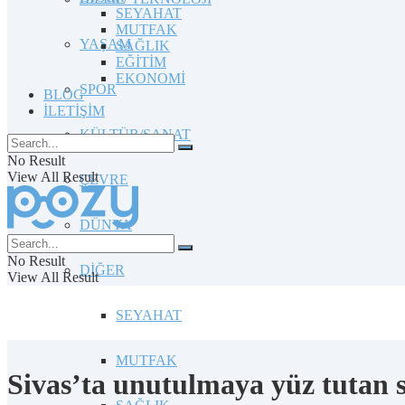
SEYAHAT
MUTFAK
YAŞAM
SAĞLIK
EĞİTİM
EKONOMİ
SPOR
BLOG
İLETİŞİM
KÜLTÜR/SANAT
No Result
View All Result
ÇEVRE
DÜNYA
No Result
DİĞER
View All Result
SEYAHAT
MUTFAK
Sivas’ta unutulmaya yüz tutan 