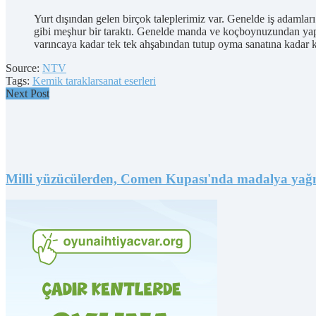
Yurt dışından gelen birçok taleplerimiz var. Genelde iş adamları
gibi meşhur bir taraktı. Genelde manda ve koçboynuzundan yapılır
varıncaya kadar tek tek ahşabından tutup oyma sanatına kadar
Source:
NTV
Tags:
Kemik taraklar
sanat eserleri
Next Post
Milli yüzücülerden, Comen Kupası'nda madalya yağmur