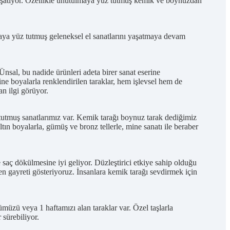
yaşatıyor. Özellikle unutulmaya yüz tutmuş kemik ve boynuzdan
aya yüz tutmuş geleneksel el sanatlarını yaşatmaya devam
nsal, bu nadide ürünleri adeta birer sanat eserine
ne boyalarla renklendirilen taraklar, hem işlevsel hem de
an ilgi görüyor.
z tutmuş sanatlarımız var. Kemik tarağı boynuz tarak dediğimiz
ın boyalarla, gümüş ve bronz tellerle, mine sanatı ile beraber
e saç dökülmesine iyi geliyor. Düzleştirici etkiye sahip olduğu
en gayreti gösteriyoruz. İnsanlara kemik tarağı sevdirmek için
ümüzü veya 1 haftamızı alan taraklar var. Özel taşlarla
 sürebiliyor.