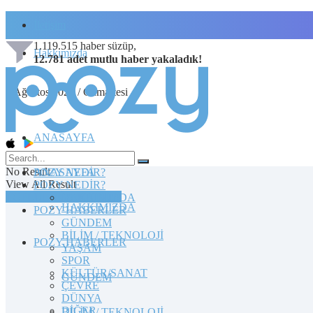
İletişim
1.119.515
haber süzüp,
Hakkımızda
12.781
adet
mutlu haber
yakaladık!
8 Ağustos 2026 / Cumartesi
ANASAYFA
No Result
POZY NEDİR?
ANASAYFA
View All Result
POZY NEDİR?
TOPLULUĞA KATILIN
HAKKIMIZDA
HAKKIMIZDA
POZY HABERLER
GÜNDEM
BİLİM / TEKNOLOJİ
POZY HABERLER
YAŞAM
SPOR
KÜLTÜR/SANAT
GÜNDEM
ÇEVRE
DÜNYA
DİĞER
BİLİM / TEKNOLOJİ