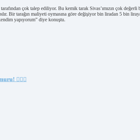
 tarafından çok talep ediliyor. Bu kemik tarak Sivas’ımızın çok değerli b
. Bir tarağın maliyeti oymasına göre değişiyor bin liradan 5 bin liraya
 kendim yapıyorum” diye konuştu.
u! 🏊‍♀️🏅