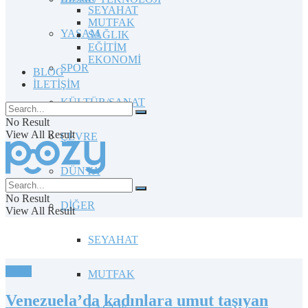
SEYAHAT
MUTFAK
YAŞAM
SAĞLIK
EĞİTİM
EKONOMİ
SPOR
BLOG
İLETİŞİM
KÜLTÜR/SANAT
No Result
View All Result
ÇEVRE
DÜNYA
No Result
DİĞER
View All Result
SEYAHAT
Genel
MUTFAK
Venezuela’da kadınlara umut taşıyan