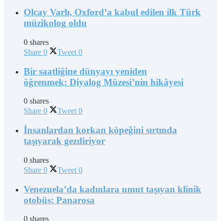
Olcay Varlı, Oxford’a kabul edilen ilk Türk
müzikolog oldu
0 shares
Share
0
Tweet
0
Bir saatliğine dünyayı yeniden
öğrenmek: Diyalog Müzesi’nin hikâyesi
0 shares
Share
0
Tweet
0
İnsanlardan korkan köpeğini sırtında
taşıyarak gezdiriyor
0 shares
Share
0
Tweet
0
Venezuela’da kadınlara umut taşıyan klinik
otobüs: Panarosa
0 shares