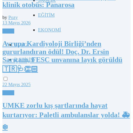
SAĞLIK
klinik otobüs: Panarosa
EĞİTİM
by
Pozy
13 Mayıs 2026
EKONOMİ
Sağlık
Avrupa Kardiyoloji Birliği’nden
BLOG
gururlandıran ödül! Doç. Dr. Ersin
Sarıçam, FESC unvanına layık görüldü
İLETİŞİM
🇹🇷🩺👏🏻
22 Mayıs 2025
Sağlık
UMKE zorlu kış şartlarında hayat
kurtarıyor: Paletli ambulanslar yolda! 🚑
❄️