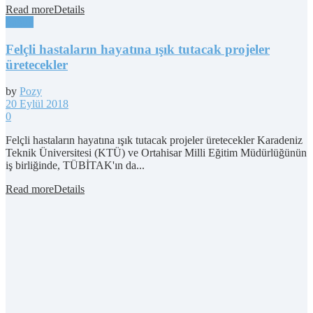
Read more
Details
Sağlık
Felçli hastaların hayatına ışık tutacak projeler
üretecekler
by
Pozy
20 Eylül 2018
0
Felçli hastaların hayatına ışık tutacak projeler üretecekler Karadeniz
Teknik Üniversitesi (KTÜ) ve Ortahisar Milli Eğitim Müdürlüğünün
iş birliğinde, TÜBİTAK'ın da...
Read more
Details