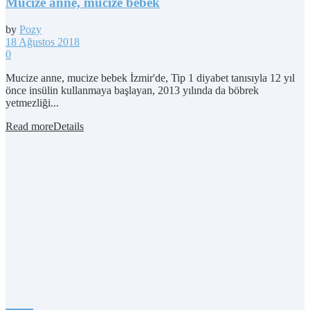
Mucize anne, mucize bebek
by
Pozy
18 Ağustos 2018
0
Mucize anne, mucize bebek İzmir'de, Tip 1 diyabet tanısıyla 12 yıl
önce insülin kullanmaya başlayan, 2013 yılında da böbrek
yetmezliği...
Read more
Details