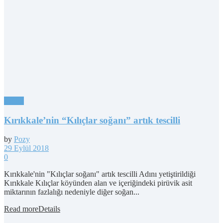
Sağlık
Kırıkkale’nin “Kılıçlar soğanı” artık tescilli
by
Pozy
29 Eylül 2018
0
Kırıkkale'nin "Kılıçlar soğanı" artık tescilli Adını yetiştirildiği
Kırıkkale Kılıçlar köyünden alan ve içeriğindeki pirüvik asit
miktarının fazlalığı nedeniyle diğer soğan...
Read more
Details