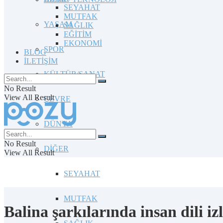
SEYAHAT
MUTFAK
YAŞAM
SAĞLIK
EĞİTİM
EKONOMİ
SPOR
BLOG
İLETİŞİM
KÜLTÜR/SANAT
No Result
View All Result
ÇEVRE
DÜNYA
No Result
DİĞER
View All Result
SEYAHAT
MUTFAK
Balina şarkılarında insan dili izl