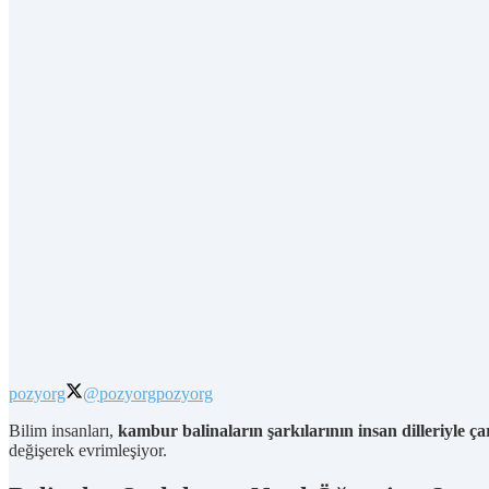
pozyorg
@pozyorg
pozyorg
Bilim insanları,
kambur balinaların şarkılarının insan dilleriyle çar
değişerek evrimleşiyor.