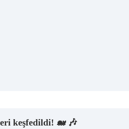
eri keşfedildi! 🐋 🎶