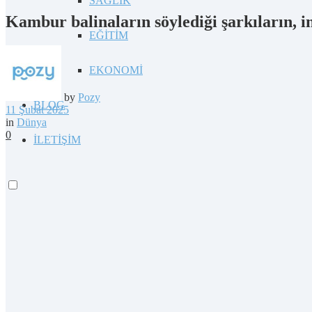
SAĞLIK
Kambur balinaların söylediği şarkıların, in
EĞİTİM
EKONOMİ
by
Pozy
BLOG
11 Şubat 2025
in
Dünya
0
İLETİŞİM