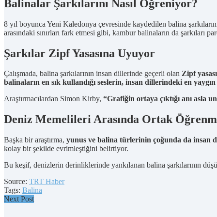
Balinalar Şarkılarını Nasıl Öğreniyor?
8 yıl boyunca Yeni Kaledonya çevresinde kaydedilen balina şarkılarını
arasındaki sınırları fark etmesi gibi, kambur balinaların da şarkıları par
Şarkılar Zipf Yasasına Uyuyor
Çalışmada, balina şarkılarının insan dillerinde geçerli olan
Zipf yasas
balinaların en sık kullandığı seslerin, insan dillerindeki en yaygı
Araştırmacılardan Simon Kirby,
“Grafiğin ortaya çıktığı anı asla
Deniz Memelileri Arasında Ortak Öğrenm
Başka bir araştırma,
yunus ve balina türlerinin çoğunda da insan di
kolay bir şekilde evrimleştiğini belirtiyor.
Bu keşif, denizlerin derinliklerinde yankılanan balina şarkılarının 
Source:
TRT Haber
Tags:
Balina
Next Post