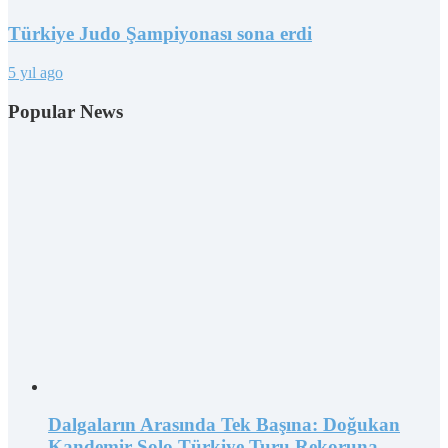
Türkiye Judo Şampiyonası sona erdi
5 yıl ago
Popular News
Dalgaların Arasında Tek Başına: Doğukan
Kandemir Solo Türkiye Turu Rekoruna