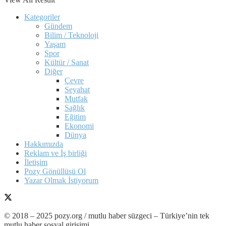
Kategoriler
Gündem
Bilim / Teknoloji
Yaşam
Spor
Kültür / Sanat
Diğer
Çevre
Seyahat
Mutfak
Sağlık
Eğitim
Ekonomi
Dünya
Hakkımızda
Reklam ve İş birliği
İletişim
Pozy Gönüllüsü Ol
Yazar Olmak İstiyorum
© 2018 – 2025 pozy.org / mutlu haber süzgeci – Türkiye’nin tek
mutlu haber sosyal girişimi.