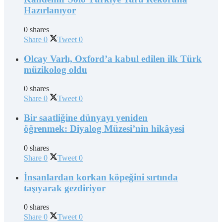
Hazırlanıyor
0 shares
Share
0
Tweet
0
Olcay Varlı, Oxford’a kabul edilen ilk Türk
müzikolog oldu
0 shares
Share
0
Tweet
0
Bir saatliğine dünyayı yeniden
öğrenmek: Diyalog Müzesi’nin hikâyesi
0 shares
Share
0
Tweet
0
İnsanlardan korkan köpeğini sırtında
taşıyarak gezdiriyor
0 shares
Share
0
Tweet
0