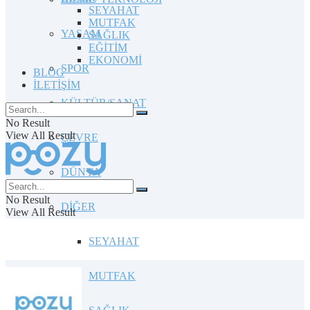
SEYAHAT
MUTFAK
YAŞAM
SAĞLIK
EĞİTİM
EKONOMİ
SPOR
BLOG
İLETİŞİM
KÜLTÜR/SANAT
No Result
View All Result
ÇEVRE
DÜNYA
No Result
DİĞER
View All Result
SEYAHAT
MUTFAK