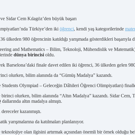
mpiyatları’nda Türkiye’den iki
öğrenci
, kendi yaş kategorilerinde
mate
 36 ülkeden 980 öğrencinin katıldığı yarışmada gösterdikleri başarıyla d
ering and Mathematics – Bilim, Teknoloji, Mühendislik ve Matematik) 
lerinde
dünya birincisi
oldu.
ek Barselona’daki finale davet edilen iki öğrenci, 36 ülkeden gelen 980 
birinci olurken, bilim alanında da “Gümüş Madalya” kazandı.
Students Olympiad – Geleceğin Dâhileri Öğrenci Olimpiyatları) finaller
te birinci olurken, bilim alanında “Altın Madalya” kazandı. Sidar Cem
dallarında altın madalya almıştı.
i dereceler kazanmıştı.
ik yarışmalarına da katılmaları planlanıyor.
eknolojiye olan ilgisini artırmak açısından önemli bir örnek olduğu beli