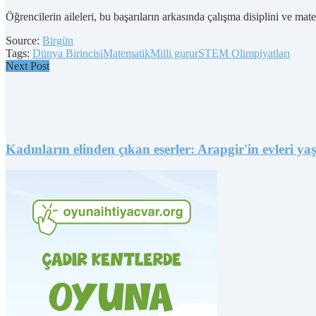
Öğrencilerin aileleri, bu başarıların arkasında çalışma disiplini ve ma
Source:
Birgün
Tags:
Dünya Birincisi
Matematik
Milli gurur
STEM Olimpiyatları
Next Post
Kadınların elinden çıkan eserler: Arapgir'in evleri ya