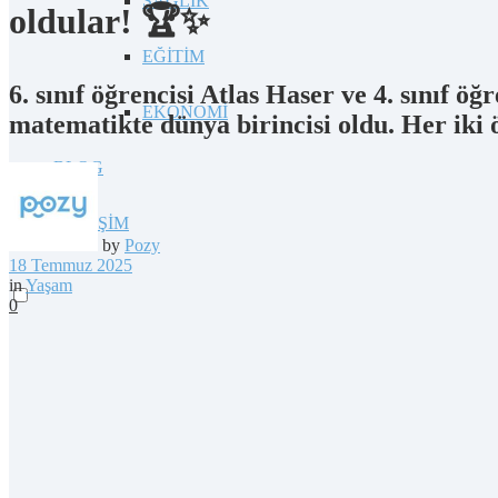
SAĞLIK
oldular! 🏆✨
EĞİTİM
6. sınıf öğrencisi Atlas Haser ve 4. sınıf
EKONOMİ
matematikte dünya birincisi oldu. Her iki
BLOG
İLETİŞİM
by
Pozy
18 Temmuz 2025
in
Yaşam
0