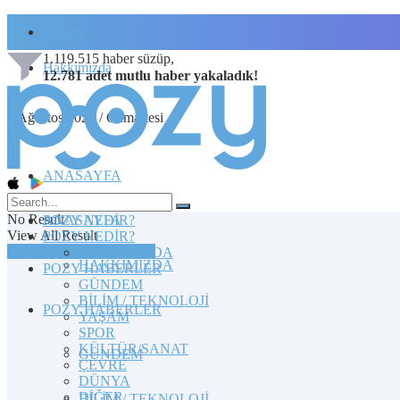
İletişim
1.119.515
haber süzüp,
Hakkımızda
12.781
adet
mutlu haber
yakaladık!
8 Ağustos 2026 / Cumartesi
ANASAYFA
No Result
POZY NEDİR?
ANASAYFA
View All Result
POZY NEDİR?
TOPLULUĞA KATILIN
HAKKIMIZDA
HAKKIMIZDA
POZY HABERLER
GÜNDEM
BİLİM / TEKNOLOJİ
POZY HABERLER
YAŞAM
SPOR
KÜLTÜR/SANAT
GÜNDEM
ÇEVRE
DÜNYA
DİĞER
BİLİM / TEKNOLOJİ