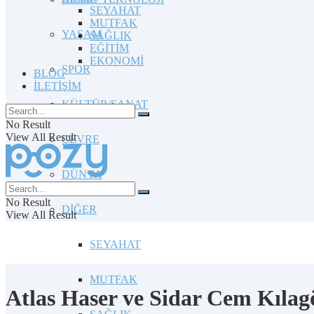
SEYAHAT
MUTFAK
YAŞAM
SAĞLIK
EĞİTİM
EKONOMİ
SPOR
BLOG
İLETİŞİM
KÜLTÜR/SANAT
No Result
View All Result
ÇEVRE
DÜNYA
No Result
DİĞER
View All Result
SEYAHAT
MUTFAK
Atlas Haser ve Sidar Cem Kıla