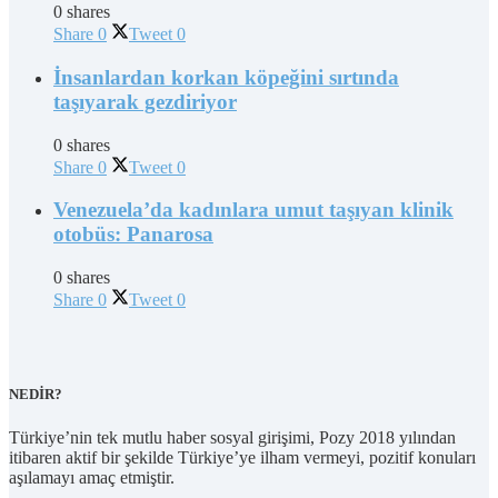
0 shares
Share
0
Tweet
0
İnsanlardan korkan köpeğini sırtında
taşıyarak gezdiriyor
0 shares
Share
0
Tweet
0
Venezuela’da kadınlara umut taşıyan klinik
otobüs: Panarosa
0 shares
Share
0
Tweet
0
NEDİR?
Türkiye’nin tek mutlu haber sosyal girişimi, Pozy 2018 yılından
itibaren aktif bir şekilde Türkiye’ye ilham vermeyi, pozitif konuları
aşılamayı amaç etmiştir.