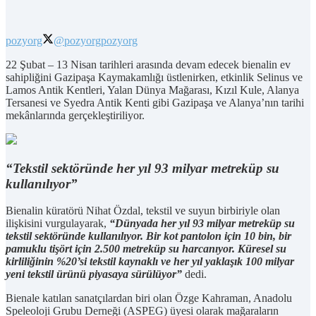
pozyorg
@pozyorg
pozyorg
22 Şubat – 13 Nisan tarihleri arasında devam edecek bienalin ev
sahipliğini Gazipaşa Kaymakamlığı üstlenirken, etkinlik Selinus ve
Lamos Antik Kentleri, Yalan Dünya Mağarası, Kızıl Kule, Alanya
Tersanesi ve Syedra Antik Kenti gibi Gazipaşa ve Alanya’nın tarihi
mekânlarında gerçekleştiriliyor.
“Tekstil sektöründe her yıl 93 milyar metreküp su
kullanılıyor”
Bienalin küratörü Nihat Özdal, tekstil ve suyun birbiriyle olan
ilişkisini vurgulayarak,
“Dünyada her yıl 93 milyar metreküp su
tekstil sektöründe kullanılıyor. Bir kot pantolon için 10 bin, bir
pamuklu tişört için 2.500 metreküp su harcanıyor. Küresel su
kirliliğinin %20’si tekstil kaynaklı ve her yıl yaklaşık 100 milyar
yeni tekstil ürünü piyasaya sürülüyor”
dedi.
Bienale katılan sanatçılardan biri olan Özge Kahraman, Anadolu
Speleoloji Grubu Derneği (ASPEG) üyesi olarak mağaraların