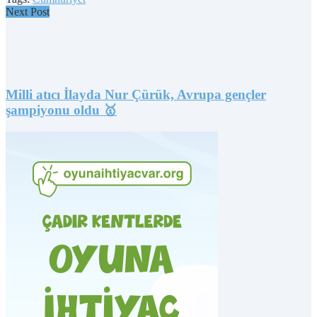
Next Post
Milli atıcı İlayda Nur Çürük, Avrupa gençler
şampiyonu oldu 🥇