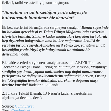
fiziksel, tarihi ve estetik yapısını araştırıyor.
“Sanatımı en ait hissettiğim yerde izleyiciyle
buluşturmak inanılmaz bir deneyim”
İlk kez eserlerini bir mağarada sergileyen sanatçı,
“Bienal sayesinde
bu hayalim gerçekleşti ve Yalan Dünya Mağarası’nda eserlerim
izleyiciyle buluştu. Şimdiye kadar mağaraları keşfeden biri olarak
hep dışarıdan bakıyordum ama bu kez mağaranın kendisi de
serginin bir parçasıydı. Atmosferi tarif etmek zor, sanatımı en ait
hissettiğim yerde izleyiciyle buluşturmak unutulmaz bir
deneyimdi”
dedi.
Bienalde eserleri sergilenen sanatçılar arasında ABD’li Thomas
Jackson ve İsveçli Diana Orving de bulunuyor. Jackson,
“Yapmayı
sevdiğim şey, insan yapımı malzemeleri alıp doğal manzaralara
yerleştirmek ve doğayı taklit etmelerini sağlamak”
derken, Orving
ise
“Keşfettiğim temalar dönüşüm, hareket ve doğanın akışı
üzerine kurulu”
ifadelerini kullandı.
2.Türkiye Tekstil Bienali, 13 Nisan’a kadar ziyaretçilerini
ağırlamaya devam edecek.
Source:
Cumhuriyet
Tags:
Cumhuriyet