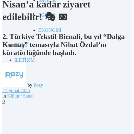
SAĞLIK
Nisan’a kadar ziyaret
edilebilir! 🎭 📅
EĞİTİM
EKONOMİ
2. Türkiye Tekstil Bienali, bu yıl “Dalga
Kumaş” temasıyla Nihat Özdal’ın
BLOG
küratörlüğünde başladı.
İLETİŞİM
by
Pozy
27 Şubat 2025
in
Kültür / Sanat
0