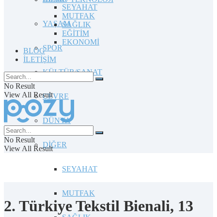
SEYAHAT
MUTFAK
YAŞAM
SAĞLIK
EĞİTİM
EKONOMİ
SPOR
BLOG
İLETİŞİM
KÜLTÜR/SANAT
No Result
View All Result
ÇEVRE
DÜNYA
No Result
DİĞER
View All Result
SEYAHAT
MUTFAK
2. Türkiye Tekstil Bienali, 13