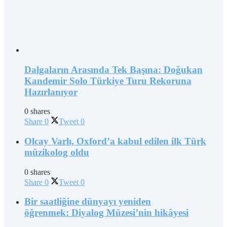
Dalgaların Arasında Tek Başına: Doğukan
Kandemir Solo Türkiye Turu Rekoruna
Hazırlanıyor
0 shares
Share
0
Tweet
0
Olcay Varlı, Oxford’a kabul edilen ilk Türk
müzikolog oldu
0 shares
Share
0
Tweet
0
Bir saatliğine dünyayı yeniden
öğrenmek: Diyalog Müzesi’nin hikâyesi